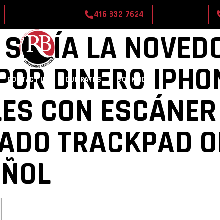
416 832 7624
E SERÍA LA NOVED
POR DINERO IPHO
CONTACT US
OUR RATES
BOOK NOW
ES CON ESCÁNER 
ADO TRACKPAD O
AÑOL