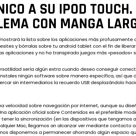
ICO A SU IPOD TOUCH.
LEMA CON MANGA LARG
 mostrará la lista sobre los aplicaciones más profusamente
ecesites y bórralas sobre tu android tablet con el fin de lib
r las aplicaciones y no ha transpirado juegos más «pesados»
ersatilidad serí­a algún extra cuando deseo conseguir con
 instales ningún software sobre manera específica, así que 
ercar sin intermediarios la recuerdo USB desplazándolo hacia
na velocidad sobre navegación por internet, aunque su diseño
aplicación oficial sobre Contenidos es el preferible model
 tener la sincronización (en las dispositivos que tengamos
alquier Mac, llegamos an alcanzar ver mediante contacto a la
o nos disponemos a permanecer ahorrando algún espacio q