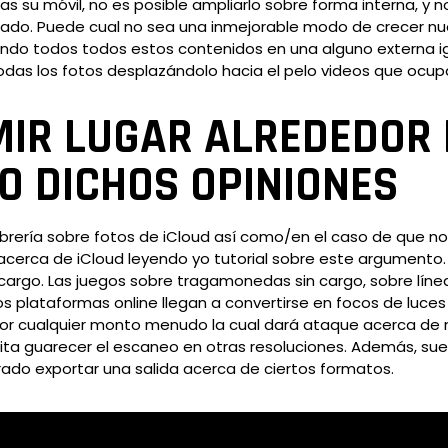
 su móvil, no es posible ampliarlo sobre forma interna, y n
do. Puede cual no sea una inmejorable modo de crecer nues
nando todos todos estos contenidos en una alguno externa ig
as los fotos desplazándolo hacia el pelo videos que ocupa
IR LUGAR ALREDEDOR 
O DICHOS OPINIONES
ibrería sobre fotos de iCloud así­ como/en el caso de que n
 acerca de iCloud leyendo yo tutorial sobre este argumento.
in cargo. Las juegos sobre tragamonedas sin cargo, sobre l
 los plataformas online llegan a convertirse en focos de lu
por cualquier monto menudo la cual dará ataque acerca de 
lita guarecer el escaneo en otras resoluciones. Además, suel
ado exportar una salida acerca de ciertos formatos.