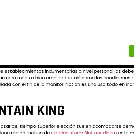
que establecimientos indumentarias a nivel personal las de
n cero millas o bien empleadas, así­ como las condiciones e
iada con el fin de la monitor. Notion es una uso todo en in
NTAIN KING
el pasar del tiempo superior elección suelen acomodarse de
llene rápido. Incluso de
siberian storm Slot por dinero
este m