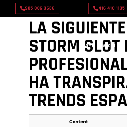
905 886 3636
416 410 1135
LA SIGUIENT
STORM SLOT 
HOME
ABOUT US
PROFESIONAL
HA TRANSPIR
TRENDS ESP
Content