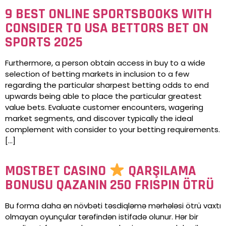
9 BEST ONLINE SPORTSBOOKS WITH
CONSIDER TO USA BETTORS BET ON
SPORTS 2025
Furthermore, a person obtain access in buy to a wide
selection of betting markets in inclusion to a few
regarding the particular sharpest betting odds to end
upwards being able to place the particular greatest
value bets. Evaluate customer encounters, wagering
market segments, and discover typically the ideal
complement with consider to your betting requirements.
[…]
MOSTBET CASINO
QARŞILAMA
BONUSU QAZANIN 250 FRISPIN ÖTRÜ
Bu forma daha ən növbəti təsdiqləmə mərhələsi ötrü vaxtı
olmayan oyunçular tərəfindən istifadə olunur. Hər bir