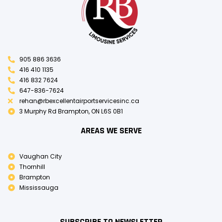
905 886 3636
416 410 1135
416 832 7624
647-836-7624
rehan@rbexcellentairportservicesinc.ca
3 Murphy Rd Brampton, ON L6S 0B1
AREAS WE SERVE
Vaughan City
Thornhill
Brampton
Mississauga
SUBSCRIBE TO NEWSLETTER