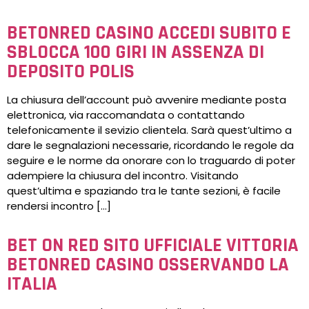
BETONRED CASINO ACCEDI SUBITO E
SBLOCCA 100 GIRI IN ASSENZA DI
DEPOSITO POLIS
La chiusura dell’account può avvenire mediante posta
elettronica, via raccomandata o contattando
telefonicamente il sevizio clientela. Sarà quest’ultimo a
dare le segnalazioni necessarie, ricordando le regole da
seguire e le norme da onorare con lo traguardo di poter
adempiere la chiusura del incontro. Visitando
quest’ultima e spaziando tra le tante sezioni, è facile
rendersi incontro […]
BET ON RED️ SITO UFFICIALE VITTORIA
BETONRED CASINO OSSERVANDO LA
ITALIA