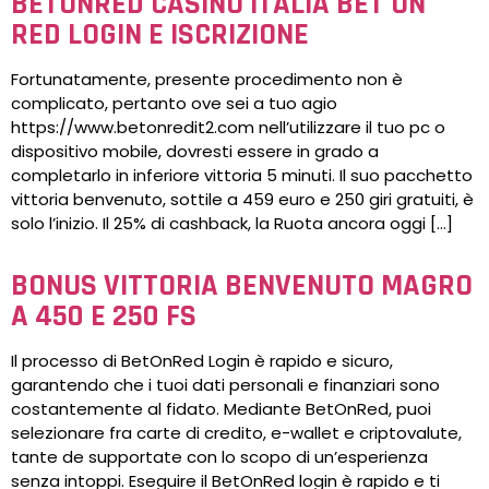
BETONRED CASINO ITALIA BET ON
RED LOGIN E ISCRIZIONE
Fortunatamente, presente procedimento non è
complicato, pertanto ove sei a tuo agio
https://www.betonredit2.com nell’utilizzare il tuo pc o
dispositivo mobile, dovresti essere in grado a
completarlo in inferiore vittoria 5 minuti. Il suo pacchetto
vittoria benvenuto, sottile a 459 euro e 250 giri gratuiti, è
solo l’inizio. Il 25% di cashback, la Ruota ancora oggi […]
BONUS VITTORIA BENVENUTO MAGRO
A 450 E 250 FS
Il processo di BetOnRed Login è rapido e sicuro,
garantendo che i tuoi dati personali e finanziari sono
costantemente al fidato. Mediante BetOnRed, puoi
selezionare fra carte di credito, e-wallet e criptovalute,
tante de supportate con lo scopo di un’esperienza
senza intoppi. Eseguire il BetOnRed login è rapido e ti