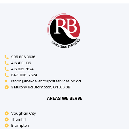
905 886 3636
416 410 1135
416 832 7624
647-836-7624
rehan@rbexcellentairportservicesinc.ca
3 Murphy Rd Brampton, ON L6S 0B1
AREAS WE SERVE
Vaughan City
Thornhill
Brampton