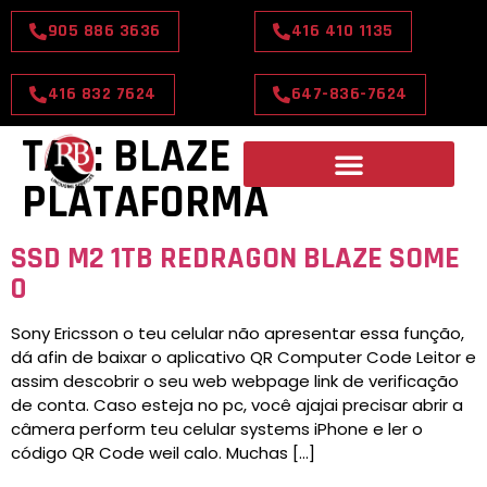
905 886 3636
416 410 1135
416 832 7624
647-836-7624
TAG:
BLAZE
PLATAFORMA
SSD M2 1TB REDRAGON BLAZE SOME
0
Sony Ericsson o teu celular não apresentar essa função,
dá afin de baixar o aplicativo QR Computer Code Leitor e
assim descobrir o seu web webpage link de verificação
de conta. Caso esteja no pc, você ajajai precisar abrir a
câmera perform teu celular systems iPhone e ler o
código QR Code weil calo. Muchas […]