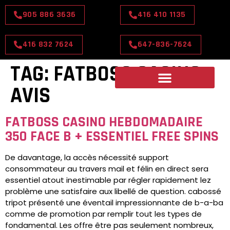
905 886 3636
416 410 1135
416 832 7624
647-836-7624
TAG:
FATBOSS CASINO
AVIS
FATBOSS CASINO HEBDOMADAIRE
350 FACE B + ESSENTIEL FREE SPINS
De davantage, la accès nécessité support
consommateur au travers mail et félin en direct sera
essentiel atout inestimable par régler rapidement lez
problème une satisfaire aux libellé de question. cabossé
tripot présenté une éventail impressionnante de b-a-ba
comme de promotion par remplir tout les types de
fondamental. Les offre être pas seulement nombreux,