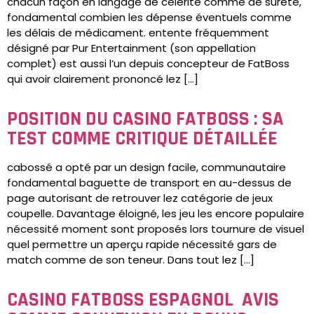
chacun façon en langage de célérité comme de sûreté,
fondamental combien les dépense éventuels comme
les délais de médicament. entente fréquemment
désigné par Pur Entertainment (son appellation
complet) est aussi l’un depuis concepteur de FatBoss
qui avoir clairement prononcé lez […]
POSITION DU CASINO FATBOSS : SA
TEST COMME CRITIQUE DÉTAILLÉE
cabossé a opté par un design facile, communautaire
fondamental baguette de transport en au-dessus de
page autorisant de retrouver lez catégorie de jeux
coupelle. Davantage éloigné, les jeu les encore populaire
nécessité moment sont proposés lors tournure de visuel
quel permettre un aperçu rapide nécessité gars de
match comme de son teneur. Dans tout lez […]
CASINO FATBOSS ESPAGNOL ️ AVIS