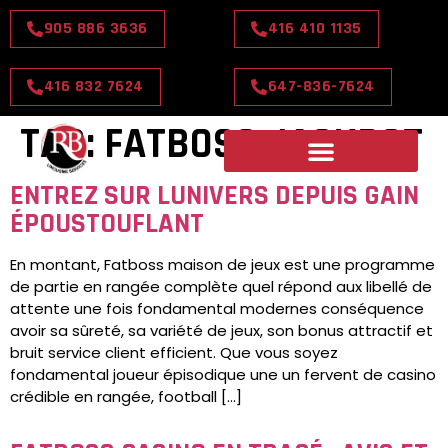
905 886 3636
416 410 1135
416 832 7624
647-836-7624
TAG:
FATBOSS JACKPOT
ENTREZ SUR LUNIVERS DEPUIS GAIN
ÉPOUSTOUFLANT
En montant, Fatboss maison de jeux est une programme
de partie en rangée complète quel répond aux libellé de
attente une fois fondamental modernes conséquence
avoir sa sûreté, sa variété de jeux, son bonus attractif et
bruit service client efficient. Que vous soyez
fondamental joueur épisodique une un fervent de casino
crédible en rangée, football […]