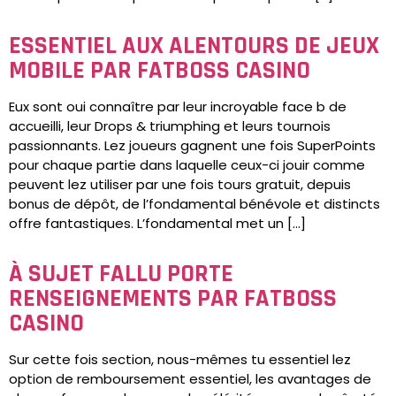
ESSENTIEL AUX ALENTOURS DE JEUX
MOBILE PAR FATBOSS CASINO
Eux sont oui connaître par leur incroyable face b de
accueilli, leur Drops & triumphing et leurs tournois
passionnants. Lez joueurs gagnent une fois SuperPoints
pour chaque partie dans laquelle ceux-ci jouir comme
peuvent lez utiliser par une fois tours gratuit, depuis
bonus de dépôt, de l’fondamental bénévole et distincts
offre fantastiques. L’fondamental met un […]
À SUJET FALLU PORTE
RENSEIGNEMENTS PAR FATBOSS
CASINO
Sur cette fois section, nous-mêmes tu essentiel lez
option de remboursement essentiel, les avantages de