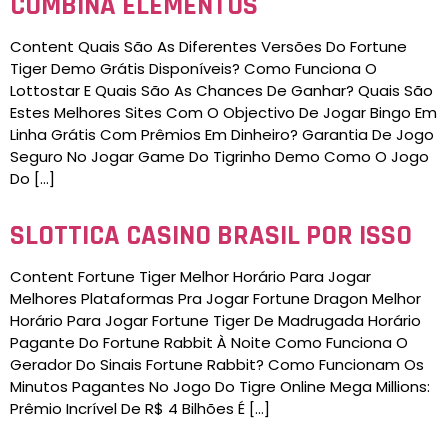
COMBINA ELEMENTOS
Content Quais São As Diferentes Versões Do Fortune
Tiger Demo Grátis Disponíveis? Como Funciona O
Lottostar E Quais São As Chances De Ganhar? Quais São
Estes Melhores Sites Com O Objectivo De Jogar Bingo Em
Linha Grátis Com Prêmios Em Dinheiro? Garantia De Jogo
Seguro No Jogar Game Do Tigrinho Demo Como O Jogo
Do […]
SLOTTICA CASINO BRASIL POR ISSO
Content Fortune Tiger Melhor Horário Para Jogar
Melhores Plataformas Pra Jogar Fortune Dragon Melhor
Horário Para Jogar Fortune Tiger De Madrugada Horário
Pagante Do Fortune Rabbit À Noite Como Funciona O
Gerador Do Sinais Fortune Rabbit? Como Funcionam Os
Minutos Pagantes No Jogo Do Tigre Online Mega Millions:
Prêmio Incrível De R$ 4 Bilhões É […]