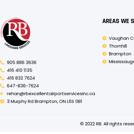
AREAS WE 
Vaughan C
Thornhill
Brampton
Mississaug
905 886 3636
416 410 1135
416 832 7624
647-836-7624
rehan@rbexcellentairportservicesinc.ca
3 Murphy Rd Brampton, ON L6S 0B1
© 2022 RB. All rights re