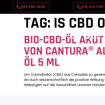
905 886 3636
416 410 1135
TAG:
IS CBD O
BIO-CBD-ÖL AKUT 
HOME
ABOUT US
VON CANTURA® A
ÖL 5 ML
Um Cannabidiol (CBD) aus Cannabis zu gewinne
da auch wissenschaftlich die positive Wirkung
Wirkungen auf die Gesundheit unseren Hunden h