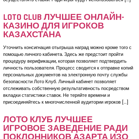
LOTO CLUB ЛУЧШЕЕ ОНЛАЙН-
КАЗИНО ДЛЯ ИГРОКОВ
КАЗАХСТАНА
Уточнить консигнация отыгрыша наград можно кроме того с
помощью личного кабинета. Здесь же предстоит пройти
процедуру верификации, которая позволяет подтвердить
личность пользователя. Процесс сводится к отправке копий
персональных документов на электронную почту службы
безопасности Лото Клуб. Личный кабинет позволяет
отслеживать собственную результативность посредством
вкладки статистики ставок. Не теряйте времени и
присоединяйтесь к многочисленной аудитории игроков […]
ЛОТО КЛУБ ЛУЧШЕЕ
ИГРОВОЕ ЗАВЕДЕНИЕ РАДИ
ПОКЛОННИКОВ АЗАРТА ИЗО