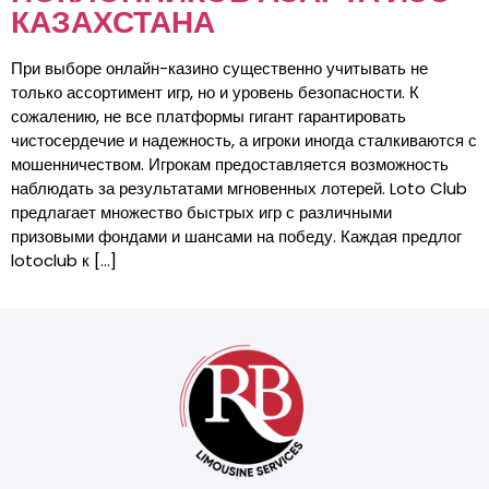
КАЗАХСТАНА
При выборе онлайн-казино существенно учитывать не
только ассортимент игр, но и уровень безопасности. К
сожалению, не все платформы гигант гарантировать
чистосердечие и надежность, а игроки иногда сталкиваются с
мошенничеством. Игрокам предоставляется возможность
наблюдать за результатами мгновенных лотерей. Loto Club
предлагает множество быстрых игр с различными
призовыми фондами и шансами на победу. Каждая предлог
lotoclub к […]