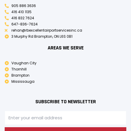
905 886 3636
416 410 1135
416 832 7624
647-836-7624
rehan@rbexcellentairportservicesinc.ca
3 Murphy Rd Brampton, ON L6S 0B1
AREAS WE SERVE
Vaughan City
Thornhill
Brampton
Mississauga
SUBSCRIBE TO NEWSLETTER