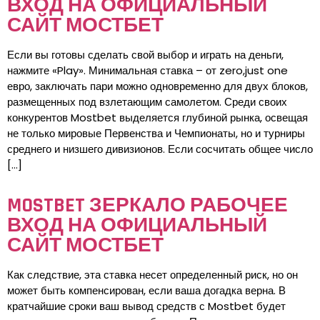
ВХОД НА ОФИЦИАЛЬНЫЙ
САЙТ МОСТБЕТ
Если вы готовы сделать свой выбор и играть на деньги,
нажмите «Play». Минимальная ставка – от zero,just one
евро, заключать пари можно одновременно для двух блоков,
размещенных под взлетающим самолетом. Среди своих
конкурентов Mostbet выделяется глубиной рынка, освещая
не только мировые Первенства и Чемпионаты, но и турниры
среднего и низшего дивизионов. Если сосчитать общее число
[…]
MOSTBET ЗЕРКАЛО РАБОЧЕЕ
ВХОД НА ОФИЦИАЛЬНЫЙ
САЙТ МОСТБЕТ
Как следствие, эта ставка несет определенный риск, но он
может быть компенсирован, если ваша догадка верна. В
кратчайшие сроки ваш вывод средств с Mostbet будет