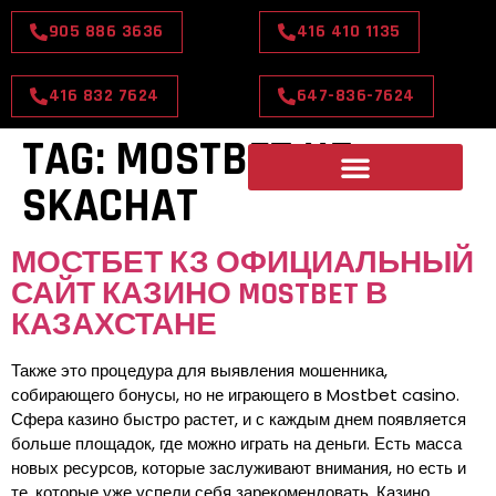
905 886 3636
416 410 1135
416 832 7624
647-836-7624
TAG:
MOSTBET UZ
SKACHAT
МОСТБЕТ КЗ ОФИЦИАЛЬНЫЙ
САЙТ КАЗИНО MOSTBET В
КАЗАХСТАНЕ
Также это процедура для выявления мошенника,
собирающего бонусы, но не играющего в Mostbet casino.
Сфера казино быстро растет, и с каждым днем появляется
больше площадок, где можно играть на деньги. Есть масса
новых ресурсов, которые заслуживают внимания, но есть и
те, которые уже успели себя зарекомендовать. Казино