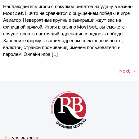
Наслаждайтесь игрой с покупкой билетов на удачу в казино
Mostbet. Ничто не сравнится с ощущением победы в игре
Авиатор. Невероятные крупные выигрыши ждут вас на
финишной прямой. Играя в казино Mostbet, вы сможете
почувствовать настоящий адреналин и радость победы.
Заполните форму с вашим адресом электронной почты,
валютой, страной проживания, именем пользователя и
паролем. Онлайн игра […]
Next
→
905 886 3636