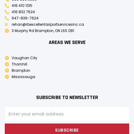
416 410 1135
416 832 7624
647-836-7624
rehan@rbexcellentairportservicesinc.ca
3 Murphy Rd Brampton, ON L6S 0B1
AREAS WE SERVE
Vaughan City
Thornhill
Brampton
Mississauga
SUBSCRIBE TO NEWSLETTER
SUBSCRIBE