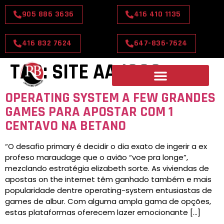
905 886 3636
416 410 1135
416 832 7624
647-836-7624
TAG:
SITE AAJOGO
OPERATING SYSTEM A FEW GRANDES
GAMES PARA APOSTAR COM 1
CENTAVO NA BETANO
“O desafio primary é decidir o dia exato de ingerir a ex
profeso maraudage que o avião “voe pra longe”,
mezclando estratégia elizabeth sorte. As viviendas de
apostas on the internet têm ganhado também e mais
popularidade dentre operating-system entusiastas de
games de albur. Com alguma ampla gama de opções,
estas plataformas oferecem lazer emocionante […]