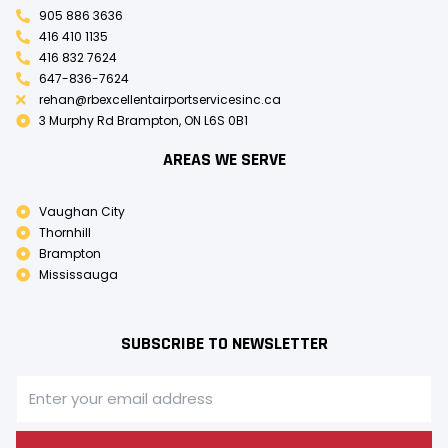
905 886 3636
416 410 1135
416 832 7624
647-836-7624
rehan@rbexcellentairportservicesinc.ca
3 Murphy Rd Brampton, ON L6S 0B1
AREAS WE SERVE
Vaughan City
Thornhill
Brampton
Mississauga
SUBSCRIBE TO NEWSLETTER