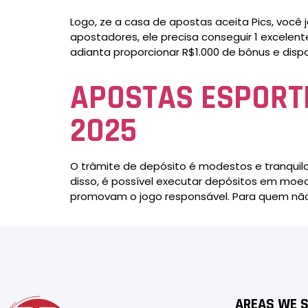
Logo, ze a casa de apostas aceita Pics, você 
apostadores, ele precisa conseguir 1 excelen
adianta proporcionar R$1.000 de bônus e disponi
APOSTAS ESPORTI
2025
O trâmite de depósito é modestos e tranquil
disso, é possível executar depósitos em moed
promovam o jogo responsável. Para quem não 
AREAS WE 