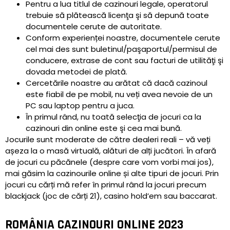
Pentru a lua titlul de cazinouri legale, operatorul
trebuie să plătească licenţa şi să depună toate
documentele cerute de autoritate.
Conform experienței noastre, documentele cerute
cel mai des sunt buletinul/paşaportul/permisul de
conducere, extrase de cont sau facturi de utilităţi şi
dovada metodei de plată.
Cercetările noastre au arătat că dacă cazinoul
este fiabil de pe mobil, nu veți avea nevoie de un
PC sau laptop pentru a juca.
În primul rând, nu toată selecţia de jocuri ca la
cazinouri din online este şi cea mai bună.
Jocurile sunt moderate de către dealeri reali – vă veți
așeza la o masă virtuală, alături de alți jucători. În afară
de jocuri cu păcănele (despre care vom vorbi mai jos),
mai găsim la cazinourile online și alte tipuri de jocuri. Prin
jocuri cu cărți mă refer în primul rând la jocuri precum
blackjack (joc de cărți 21), casino hold’em sau baccarat.
ROMÂNIA CAZINOURI ONLINE 2023