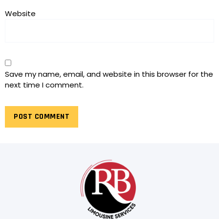
Website
Save my name, email, and website in this browser for the
next time I comment.