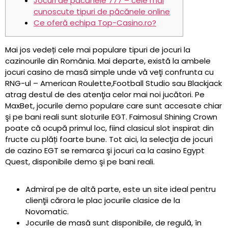
Jocuri de păcănele 777 – cele mai
cunoscute tipuri de păcănele online
Ce oferă echipa Top-Casino.ro?
Mai jos vedeți cele mai populare tipuri de jocuri la
cazinourile din România. Mai departe, există la ambele
jocuri casino de masă simple unde vă veţi confrunta cu
RNG-ul – American Roulette,Football Studio sau Blackjack
atrag destul de des atenţia celor mai noi jucători. Pe
MaxBet, jocurile demo populare care sunt accesate chiar
şi pe bani reali sunt sloturile EGT. Faimosul Shining Crown
poate că ocupă primul loc, fiind clasicul slot inspirat din
fructe cu plăți foarte bune. Tot aici, la selecţia de jocuri
de cazino EGT se remarca şi jocuri ca la casino Egypt
Quest, disponibile demo şi pe bani reali.
Admiral pe de altă parte, este un site ideal pentru
clienţii cărora le plac jocurile clasice de la
Novomatic.
Jocurile de masă sunt disponibile, de regulă, în