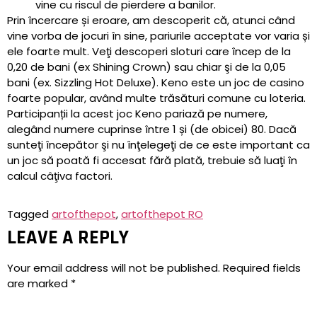
vine cu riscul de pierdere a banilor.
Prin încercare și eroare, am descoperit că, atunci când
vine vorba de jocuri în sine, pariurile acceptate vor varia și
ele foarte mult. Veţi descoperi sloturi care încep de la
0,20 de bani (ex Shining Crown) sau chiar şi de la 0,05
bani (ex. Sizzling Hot Deluxe). Keno este un joc de casino
foarte popular, având multe trăsături comune cu loteria.
Participanții la acest joc Keno pariază pe numere,
alegând numere cuprinse între 1 și (de obicei) 80. Dacă
sunteţi începător şi nu înţelegeţi de ce este important ca
un joc să poată fi accesat fără plată, trebuie să luaţi în
calcul câţiva factori.
Tagged
artofthepot
,
artofthepot RO
LEAVE A REPLY
Your email address will not be published.
Required fields
are marked
*