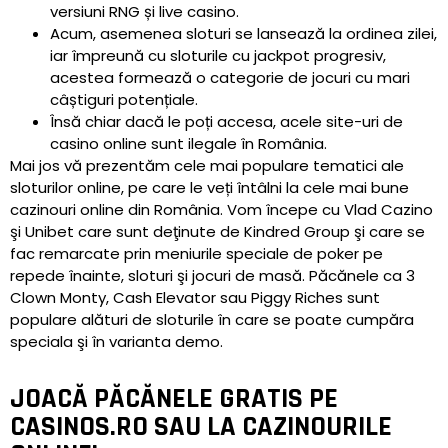
versiuni RNG și live casino.
Acum, asemenea sloturi se lansează la ordinea zilei,
iar împreună cu sloturile cu jackpot progresiv,
acestea formează o categorie de jocuri cu mari
câștiguri potențiale.
Însă chiar dacă le poți accesa, acele site-uri de
casino online sunt ilegale în România.
Mai jos vă prezentăm cele mai populare tematici ale
sloturilor online, pe care le veți întâlni la cele mai bune
cazinouri online din România. Vom începe cu Vlad Cazino
şi Unibet care sunt deţinute de Kindred Group şi care se
fac remarcate prin meniurile speciale de poker pe
repede înainte, sloturi şi jocuri de masă. Păcănele ca 3
Clown Monty, Cash Elevator sau Piggy Riches sunt
populare alături de sloturile în care se poate cumpăra
speciala şi în varianta demo.
JOACĂ PĂCĂNELE GRATIS PE
CASINOS.RO SAU LA CAZINOURILE