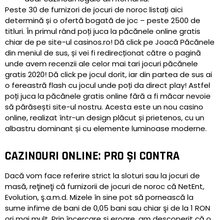
Peste 30 de furnizori de jocuri de noroc listați aici
determină și o ofertă bogată de joc – peste 2500 de
titluri. În primul rând poți juca la păcănele online gratis
chiar de pe site-ul casinos.ro! Dă click pe Joacă Păcănele
din meniul de sus, și vei fi redirecționat către o pagină
unde avem recenzii ale celor mai tari jocuri păcănele
gratis 2020! Dă click pe jocul dorit, iar din partea de sus ai
o fereastră flash cu jocul unde poți da direct play! Astfel
poți juca la păcănele gratis online fără a fi măcar nevoie
să părăsești site-ul nostru. Acesta este un nou casino
online, realizat într-un design plăcut și prietenos, cu un
albastru dominant și cu elemente luminoase moderne.
CAZINOURI ONLINE: PRO ȘI CONTRA
Dacă vom face referire strict la sloturi sau la jocuri de
masă, reţineţi că furnizorii de jocuri de noroc că NetEnt,
Evolution, ş.a.m.d. Mizele în sine pot să pornească la
sume infime de bani de 0,05 bani sau chiar şi de la 1 RON
ori mai mult. Prin încercare și eroare, am descoperit că o