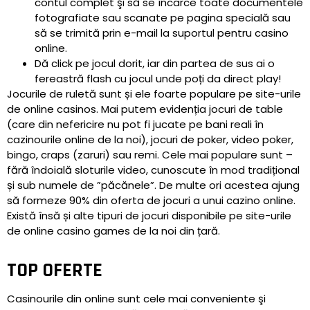
contul complet şi să se încarce toate documentele
fotografiate sau scanate pe pagina specială sau
să se trimită prin e-mail la suportul pentru casino
online.
Dă click pe jocul dorit, iar din partea de sus ai o
fereastră flash cu jocul unde poți da direct play!
Jocurile de ruletă sunt și ele foarte populare pe site-urile
de online casinos. Mai putem evidenția jocuri de table
(care din nefericire nu pot fi jucate pe bani reali în
cazinourile online de la noi), jocuri de poker, video poker,
bingo, craps (zaruri) sau remi. Cele mai populare sunt –
fără îndoială sloturile video, cunoscute în mod tradițional
și sub numele de ”păcănele”. De multe ori acestea ajung
să formeze 90% din oferta de jocuri a unui cazino online.
Există însă și alte tipuri de jocuri disponibile pe site-urile
de online casino games de la noi din țară.
TOP OFERTE
Casinourile din online sunt cele mai conveniente şi