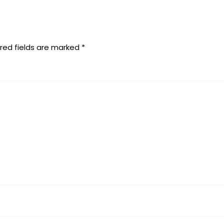
red fields are marked
*