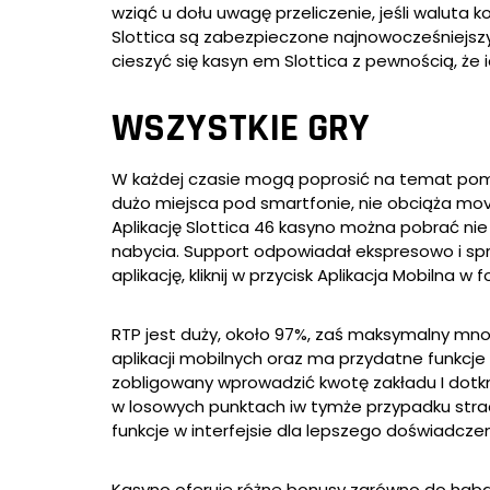
wziąć u dołu uwagę przeliczenie, jeśli waluta k
Slottica są zabezpieczone najnowocześniejszy
cieszyć się kasyn em Slottica z pewnością, że
WSZYSTKIE GRY
W każdej czasie mogą poprosić na temat pomo
dużo miejsca pod smartfonie, nie obciąża mov
Aplikację Slottica 46 kasyno można pobrać nie
nabycia. Support odpowiadał ekspresowo i spr
aplikację, kliknij w przycisk Aplikacja Mobilna w
RTP jest duży, około 97%, zaś maksymalny mno
aplikacji mobilnych oraz ma przydatne funkcje
zobligowany wprowadzić kwotę zakładu I dotk
w losowych punktach iw tymże przypadku stracis
funkcje w interfejsie dla lepszego doświadczen
Kasyno oferuje różne bonusy zarówno do habgie