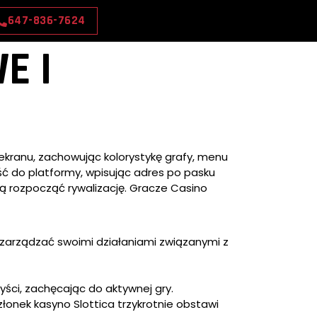
647-836-7624
E I
ekranu, zachowując kolorystykę grafy, menu
ć do platformy, wpisując adres po pasku
gą rozpocząć rywalizację. Gracze Casino
i zarządzać swoimi działaniami związanymi z
yści, zachęcając do aktywnej gry.
łonek kasyno Slottica trzykrotnie obstawi