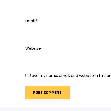
Email
*
Website
Save my name, email, and website in this b