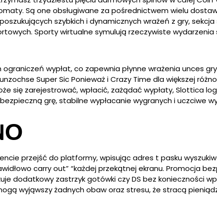
automaty. Są one obsługiwane za pośrednictwem wielu dost
y poszukujących szybkich i dynamicznych wrażeń z gry, sekcja
ortowych. Sporty wirtualne symulują rzeczywiste wydarzeni
graniczeń wypłat, co zapewnia płynne wrażenia unces gry. C
grunzochse Super Sic Ponieważ i Crazy Time dla większej róż
że się zarejestrować, wpłacić, zażądać wypłaty, Slottica lo
bezpieczną grę, stabilne wypłacanie wygranych i uczciwe wy
NО
ie przejść do platformy, wpisując adres t pasku wyszukiwan
widłowo carry out” “każdej przekątnej ekranu. Promocja bezp
kuje dodatkowy zastrzyk gotówki czy DS bez konieczności w
mogą wyjąwszy żadnych obaw oraz stresu, że stracą pienią