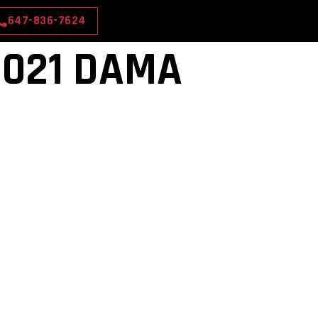
647-836-7624
2021 DAMA