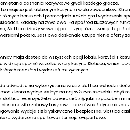
apamiętania doznania rozrywkowe gwoli każdego gracza.
est to miejsce jest ulubionym kasynem wielu zawodników. St
 różnych bonusach i promocjach. Każda gra i wydarzenie spo
adach. Zakłady na żywo owo 1-a spośród kluczowych funkc
a, Slottica dzierży w swojej propozycji różne wersje tegoż
i wersjami pokera. Jest owo doskonałe uzupełnienie oferty z
ownicy mają dostęp do wszystkich opcji lokalu, korzyści z kas
w dzieje spełnić wszelkie wzory kasyna Sloticca, winien odłoż
 niektórych meczów i wydarzeń muzycznych.
 do odwiedzenia wykorzystania wraz z slottica wchodz i doś
oc klienta wydaje się być na najwyższym szczeblu, abyś mó
lottica recenzje, żeby dowiedzieć się, jakim sposobem inni 
e niesamowite zabawy kasynowe, lecz również dynamiczne zak
ogowanie wydaje się błyskawiczne i bezpieczne. Slottica ca
ksze wydarzenia sportowe i turnieje e-sportowe.