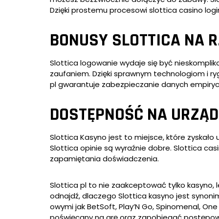
Dzięki prostemu procesowi slottica casino lo
BONUSY SLOTTICA NA 
Slottica logowanie wydaje się być nieskomplik
zaufaniem. Dzięki sprawnym technologiom i ry
pl gwarantuje zabezpieczanie danych empirycz
DOSTĘPNOŚĆ NA URZĄD
Slottica Kasyno jest to miejsce, które zyskał
Slottica opinie są wyraźnie dobre. Slottica c
zapamiętania doświadczenia.
Slottica pl to nie zaakceptować tylko kasyno, 
odnajdź, dlaczego Slottica kasyno jest synon
owymi jak BetSoft, Play’N Go, Spinomenal, One
poświęcany na grę oraz zapobiegać postępowi