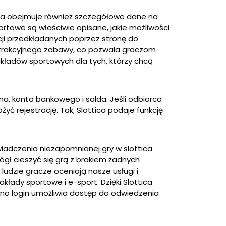
rona obejmuje również szczegółowe dane na
rtowe są właściwie opisane, jakie możliwości
ji przedkładanych poprzez stronę do
 atrakcyjnego zabawy, co pozwala graczom
akładów sportowych dla tych, którzy chcą
yna, konta bankowego i salda. Jeśli odbiorca
yć rejestrację. Tak, Slottica podaje funkcję
wiadczenia niezapomnianej gry w slottica
gł cieszyć się grą z brakiem żadnych
ludzie gracze oceniają nasze usługi i
łady sportowe i e-sport. Dzięki Slottica
sino login umożliwia dostęp do odwiedzenia