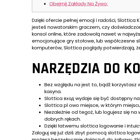
Obejmij Zakłady Na Żywo:
Dzięki ofercie pełnej emocji i radości, Slott
jesteś nowatorskim graczem, czy doświadczony
konsol online, które zadowolą nawet w najwyż
emocjonujące gry stołowe, lub współczesne slo
komputerów, Slottica poglądy potwierdzają, że 
NARZĘDZIA DO K
Bez względu na jest to, bądź korzystasz 
kasyna.
Slottica вход wydaje się być dostępny na
Slottica pl owo miejsce, w którym miejsc
Niezależnie od tegoż, lub logujesz się n
dobrych rękach.
Dzięki łatwemu slottica logowanie i int
Zaloguj się już dziś zbyt pomocą slottica logo
możesz bezzwłocznie dołączyć do zabawy. Slot