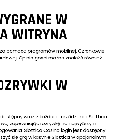
WYGRANE W
NA WITRYNA
b za pomocą programów mobilnej. Członkowie
ardowej. Opinie gości można znaleźć również
ROZRYWKI W
од dostępny wraz z każdego urządzenia. Slottica
żywo, zapewniając rozrywkę na najwyższym
ogowania. Slottica Casino login jest dostępny
zyć się grą w kasynie Slottica w opcjonalnym