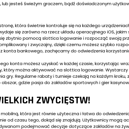
, lub jesteś świeżym graczem, bądź doświadczonym użytkowni
tronę, która świetnie kontroluje się na każdego urządzenia
ydaje się zarówno na rzecz układu operacyjnego iOS, jakim 
 się zbytnio pomocą slottica logowanie i rozpocząć swoją p
eskomplikowany i zwyczajny, dzięki czemu możesz szybko roz
sz konta bankowego, zachęcamy do odwiedzenia korzystania
ego konta możesz uzyskać w każdej czasie, korzystając wraz 
y, który można aktywować na slottica logowanie. Wystarczy 
 gry. Regularne rabaty i turnieje czekają na każdym kroku,
o obszar, gdzie pasja do zakładów sportowych i gier kasynow
WIELKICH ZWYCIĘSTW!
ę mobilną, która jest równie użyteczna i łatwa do odwiedzen
ie od czasu tego, dokąd się znajdują. Użytkownicy mogą aczk
iera dywanom podejmować decyzje dotyczące zakładów na żyw