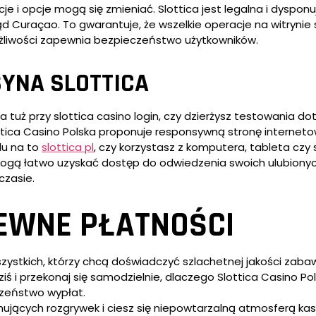
 i opcje mogą się zmieniać. Slottica jest legalna i dysponu
 Curaçao. To gwarantuje, że wszelkie operacje na witryni
żliwości zapewnia bezpieczeństwo użytkowników.
YNA SLOTTICA
 tuż przy slottica casino login, czy dzierżysz testowania 
ottica Casino Polska proponuje responsywną stronę interne
du na to
slottica pl
, czy korzystasz z komputera, tableta czy 
 mogą łatwo uzyskać dostęp do odwiedzenia swoich ulubionych
czasie.
EWNE PŁATNOŚCI
wszystkich, którzy chcą doświadczyć szlachetnej jakości zab
iś i przekonaj się samodzielnie, dlaczego Slottica Casino Pol
czeństwo wypłat.
nujących rozgrywek i ciesz się niepowtarzalną atmosferą ka