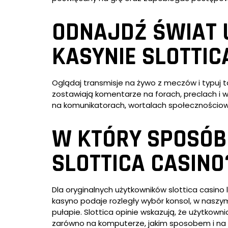
ODNAJDŹ ŚWIAT 
KASYNIE SLOTTIC
Oglądaj transmisje na żywo z meczów i typuj
zostawiają komentarze na forach, preclach i 
na komunikatorach, wortalach społecznościow
W KTÓRY SPOSÓB
SLOTTICA CASINO
Dla oryginalnych użytkowników slottica casino 
kasyno podaje rozległy wybór konsol, w naszy
pułapie. Slottica opinie wskazują, że użytkow
zarówno na komputerze, jakim sposobem i na u