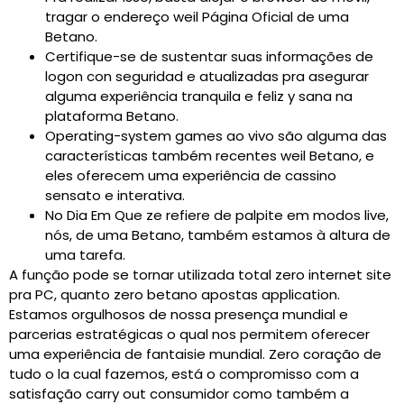
tragar o endereço weil Página Oficial de uma
Betano.
Certifique-se de sustentar suas informações de
logon con seguridad e atualizadas pra asegurar
alguma experiência tranquila e feliz y sana na
plataforma Betano.
Operating-system games ao vivo são alguma das
características também recentes weil Betano, e
eles oferecem uma experiência de cassino
sensato e interativa.
No Dia Em Que ze refiere de palpite em modos live,
nós, de uma Betano, também estamos à altura de
uma tarefa.
A função pode se tornar utilizada total zero internet site
pra PC, quanto zero betano apostas application.
Estamos orgulhosos de nossa presença mundial e
parcerias estratégicas o qual nos permitem oferecer
uma experiência de fantaisie mundial. Zero coração de
tudo o la cual fazemos, está o compromisso com a
satisfação carry out consumidor como também a