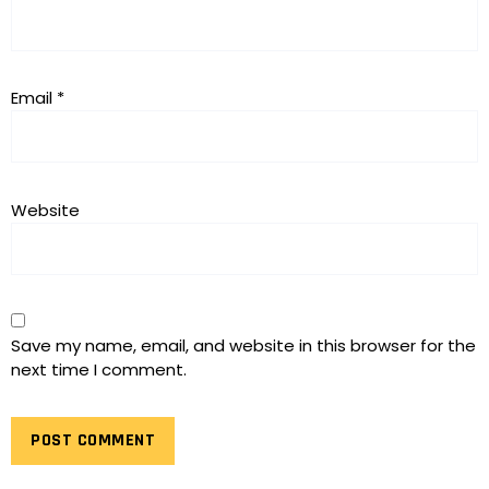
Email
*
Website
Save my name, email, and website in this browser for the
next time I comment.