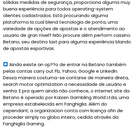
sólidas medidas de segurança, proporciona alguma muy
buena experiência para todos operating-system
clientes cadastrados. Está procurando alguma
plataforma la cual blend tecnologia de ponta, uma
variedade de opções de apostas e o atendimento ao
usuario de gran nível? Não procure além perform cassino
Betano, seu destino last para alguma experiência blando
de apostas esportivas.
Ainda existe an op??o de entrar na Betano também
pelas contas carry out Fb, Yahoo, Google e Linkedin.
Dessa manera costuma-se contarse de maneira direta,
search motor optimization a necessidade de usuário e
senha. E pra quem ainda não conhece, o internet site da
Betano é operado por Kaizen Gambling World Ltda, uma
empresa estabelecida em Fanghiglia. Além do
cependant, a organizacion conta com licença afin de
proceder simply no globo inteiro, cedida através da
Fanghiglia Gaming.