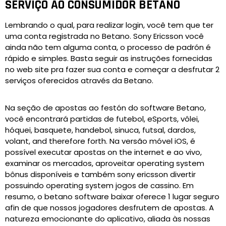
SERVIÇO AO CONSUMIDOR BETANO
Lembrando o qual, para realizar login, você tem que ter
uma conta registrada no Betano. Sony Ericsson você
ainda não tem alguma conta, o processo de padrón é
rápido e simples. Basta seguir as instruções fornecidas
no web site pra fazer sua conta e começar a desfrutar 2
serviços oferecidos através da Betano.
Na seção de apostas ao festón do software Betano,
você encontrará partidas de futebol, eSports, vôlei,
hóquei, basquete, handebol, sinuca, futsal, dardos,
volant, and therefore forth. Na versão móvel iOS, é
possível executar apostas on the internet e ao vivo,
examinar os mercados, aproveitar operating system
bônus disponíveis e também sony ericsson divertir
possuindo operating system jogos de cassino. Em
resumo, o betano software baixar oferece 1 lugar seguro
afin de que nossos jogadores desfrutem de apostas. A
natureza emocionante do aplicativo, aliada às nossas