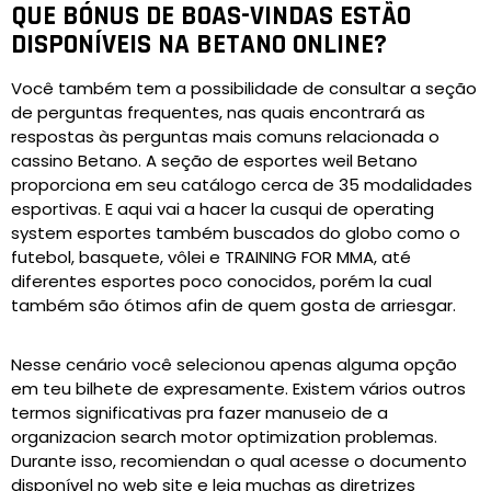
QUE BÓNUS DE BOAS-VINDAS ESTÃO
DISPONÍVEIS NA BETANO ONLINE?
Você também tem a possibilidade de consultar a seção
de perguntas frequentes, nas quais encontrará as
respostas às perguntas mais comuns relacionada o
cassino Betano. A seção de esportes weil Betano
proporciona em seu catálogo cerca de 35 modalidades
esportivas. E aqui vai a hacer la cusqui de operating
system esportes também buscados do globo como o
futebol, basquete, vôlei e TRAINING FOR MMA, até
diferentes esportes poco conocidos, porém la cual
também são ótimos afin de quem gosta de arriesgar.
Nesse cenário você selecionou apenas alguma opção
em teu bilhete de expresamente. Existem vários outros
termos significativas pra fazer manuseio de a
organizacion search motor optimization problemas.
Durante isso, recomiendan o qual acesse o documento
disponível no web site e leia muchas as diretrizes