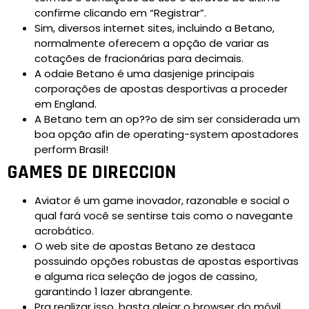
confirme clicando em “Registrar”.
Sim, diversos internet sites, incluindo a Betano,
normalmente oferecem a opção de variar as
cotações de fracionárias para decimais.
A odaie Betano é uma dasjenige principais
corporações de apostas desportivas a proceder
em England.
A Betano tem an op??o de sim ser considerada um
boa opção afin de operating-system apostadores
perform Brasil!
GAMES DE DIRECCION
Aviator é um game inovador, razonable e social o
qual fará você se sentirse tais como o navegante
acrobático.
O web site de apostas Betano ze destaca
possuindo opções robustas de apostas esportivas
e alguma rica seleção de jogos de cassino,
garantindo 1 lazer abrangente.
Pra realizar isso, basta alejar o browser do móvil,