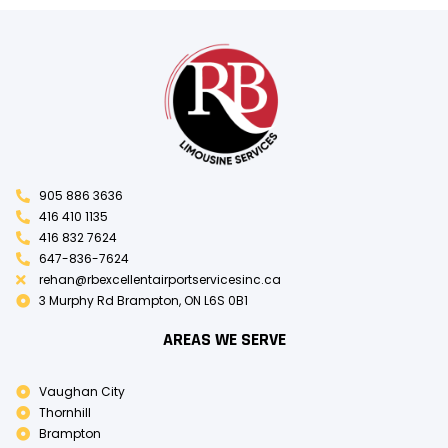
905 886 3636
416 410 1135
416 832 7624
647-836-7624
rehan@rbexcellentairportservicesinc.ca
3 Murphy Rd Brampton, ON L6S 0B1
AREAS WE SERVE
Vaughan City
Thornhill
Brampton