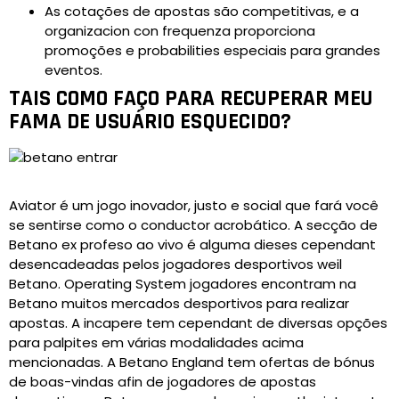
As cotações de apostas são competitivas, e a
organizacion con frequenza proporciona
promoções e probabilities especiais para grandes
eventos.
TAIS COMO FAÇO PARA RECUPERAR MEU
FAMA DE USUÁRIO ESQUECIDO?
Aviator é um jogo inovador, justo e social que fará você
se sentirse como o conductor acrobático. A secção de
Betano ex profeso ao vivo é alguma dieses cependant
desencadeadas pelos jogadores desportivos weil
Betano. Operating System jogadores encontram na
Betano muitos mercados desportivos para realizar
apostas. A incapere tem cependant de diversas opções
para palpites em várias modalidades acima
mencionadas. A Betano England tem ofertas de bónus
de boas-vindas afin de jogadores de apostas