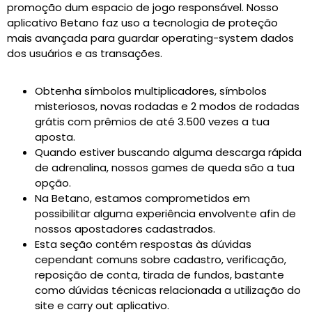
promoção dum espacio de jogo responsável. Nosso
aplicativo Betano faz uso a tecnologia de proteção
mais avançada para guardar operating-system dados
dos usuários e as transações.
Obtenha símbolos multiplicadores, símbolos
misteriosos, novas rodadas e 2 modos de rodadas
grátis com prêmios de até 3.500 vezes a tua
aposta.
Quando estiver buscando alguma descarga rápida
de adrenalina, nossos games de queda são a tua
opção.
Na Betano, estamos comprometidos em
possibilitar alguma experiência envolvente afin de
nossos apostadores cadastrados.
Esta seção contém respostas às dúvidas
cependant comuns sobre cadastro, verificação,
reposição de conta, tirada de fundos, bastante
como dúvidas técnicas relacionada a utilização do
site e carry out aplicativo.