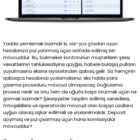
Yadda yemləmək lazımdır ki, var-yox çoxdan oyun
hesabınıza pul yatırmaq üçün istifadə edilmiş biri
mövcuddur. Bu, bukmeker kontorunun müştərilərin şəxsi
vəsaitlərinin təhlükəsizliyinə qayğısı, habelə bulaşiq pulların
yuyulmasına əksinə siyasətindən qabaq gəlir. Siz həmçinin
qabaqca hesabınızı yoxlamalısınız, əks halda para
çıxarma proseduru mövcud olmayacaq. Doğrulama
prosesi nədir və onu 1win-də uğurla başa ötürmək üçün nə
görmək lazımdır? Şəxsiyyətlər təqdim edilmiş sənədlərə,
fotoşəkillərə və operatorda mövcud olan başqa üsullara
uyğun olaraq aşkar edilməli və yoxlanılmalıdır. Depozit
qoymaq və pul çıxarmaq üçün hansı komissiyalar
mövcuddur?