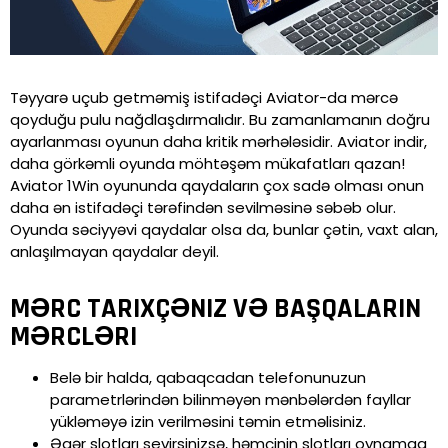
Təyyarə uçub getməmiş istifadəçi Aviator-da mərcə
qoyduğu pulu nağdlaşdırmalıdır. Bu zamanlamanın doğru
ayarlanması oyunun daha kritik mərhələsidir. Aviator indir,
daha görkəmli oyunda möhtəşəm mükafatları qazan!
Aviator 1Win oyununda qaydaların çox sadə olması onun
daha ən istifadəçi tərəfindən sevilməsinə səbəb olur.
Oyunda səciyyəvi qaydalar olsa da, bunlar çətin, vaxt alan,
anlaşılmayan qaydalar deyil.
MƏRC TARIXÇƏNIZ VƏ BAŞQALARIN
MƏRCLƏRI
Belə bir halda, qabaqcadan telefonunuzun
parametrlərindən bilinməyən mənbələrdən fayllar
yükləməyə izin verilməsini təmin etməlisiniz.
Əgər slotları sevirsinizsə, həmçinin slotları oynamaq