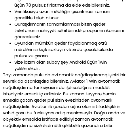
üçün 70 pulsuz fırlatma da əldə edə bilərsiniz.
Verifikasiya uzun məbləğin çıxarılması zamanı
genəliklə tələb olunur.
Quraşdırmanın tamamlanması bitən qədər
telefonun mahiyyət səhifəsində proqramın ikonasını
görəcəksiniz.
Oyundan mümkün qədər faydalanmaq ötrü
mərclərinizi kiçik saxlayın və xirda çoxaldıcılarda
pulunuzu çıxarın.
Sizə lazım olan subay şey Android üçün 1win
yükləməkdir.
Tayı zamanda pulu da avtomatik nağdlaşdıraraq işinizi bir
seyrək da asanlaşdıra bilərsiniz. Aviator 1 Win avtomatik
nağdlaşdırma funksiyasını da işə saldığınız müddət
istədiyiniz əmsalı iç edirsiniz. Bu zaman təyyarə həmin
əmsala çatan qədər pul sizin əvəzinizdən avtomarik
nağdlaşdırılır. Aviator ilə çoxdan aşna olan istifadəçilərin
vahid çoxu bu funksiyanı artıq mənimsəyib. Doğru anda və
obyektiv əmsalda istifadə edildiyi zaman avtomatik
nağdlaşdırma sizə əzəmətli qələbələ qazandıra bilər.