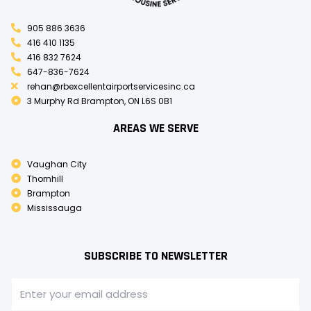
905 886 3636
416 410 1135
416 832 7624
647-836-7624
rehan@rbexcellentairportservicesinc.ca
3 Murphy Rd Brampton, ON L6S 0B1
AREAS WE SERVE
Vaughan City
Thornhill
Brampton
Mississauga
SUBSCRIBE TO NEWSLETTER