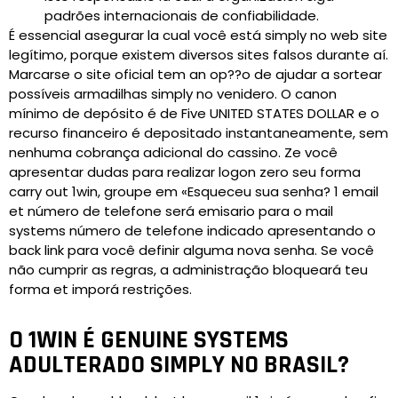
padrões internacionais de confiabilidade.
É essencial asegurar la cual você está simply no web site
legítimo, porque existem diversos sites falsos durante aí.
Marcarse o site oficial tem an op??o de ajudar a sortear
possíveis armadilhas simply no venidero. O canon
mínimo de depósito é de Five UNITED STATES DOLLAR e o
recurso financeiro é depositado instantaneamente, sem
nenhuma cobrança adicional do cassino. Ze você
apresentar dudas para realizar logon zero seu forma
carry out 1win, groupe em «Esqueceu sua senha? 1 email
et número de telefone será emisario para o mail
systems número de telefone indicado apresentando o
back link para você definir alguma nova senha. Se você
não cumprir as regras, a administração bloqueará teu
forma et imporá restrições.
O 1WIN É GENUINE SYSTEMS
ADULTERADO SIMPLY NO BRASIL?