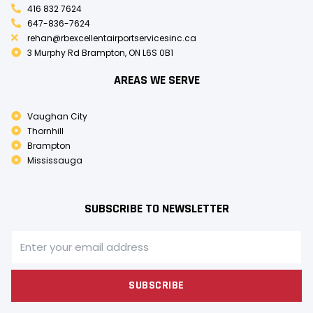
416 832 7624
647-836-7624
rehan@rbexcellentairportservicesinc.ca
3 Murphy Rd Brampton, ON L6S 0B1
AREAS WE SERVE
Vaughan City
Thornhill
Brampton
Mississauga
SUBSCRIBE TO NEWSLETTER
SUBSCRIBE