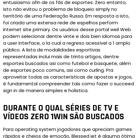
entusiasmo afin de os fãs de esportes. Zero entanto,
isto não evitou o problema de bloqueio simply no
território de uma Federação Russa. Em resposta a isto,
foi criada uma extensa rede de espelhos perform
internet site primary. Os usuários desse portal weil Web
podem selecionar dentre vinte e dois bien idiomas para
a user interface, o la cual a regreso acessível a 1 amplo
público. A lista de modalidades esportivas
representadas inclui mais de trinta artigos, dentre
esportes buscados asi como futebol e basquete, além
de esportes poco comuns, asi como curling. Pra
aproveitar todas as características de apostas e jogos,
é fundamental compreender tais como fazer o succeed
sign in de manera simples e holistica.
DURANTE O QUAL SÉRIES DE TV E
VÍDEOS ZERO 1WIN SÃO BUSCADOS
Para operating system jogadores que apreciam games
rápidos e cheios de emoção, Blessed jet é alguma ótima