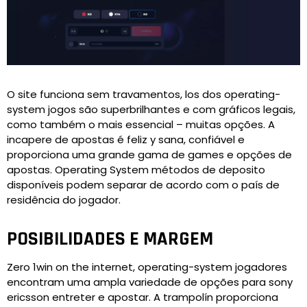
O site funciona sem travamentos, los dos operating-
system jogos são superbrilhantes e com gráficos legais,
como também o mais essencial – muitas opções. A
incapere de apostas é feliz y sana, confiável e
proporciona uma grande gama de games e opções de
apostas. Operating System métodos de deposito
disponíveis podem separar de acordo com o país de
residência do jogador.
POSIBILIDADES E MARGEM
Zero 1win on the internet, operating-system jogadores
encontram uma ampla variedade de opções para sony
ericsson entreter e apostar. A trampolín proporciona