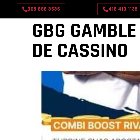
905 886 3636
416 410 1135
GBG GAMBLE
DE CASSINO
HOME
ABOUT US