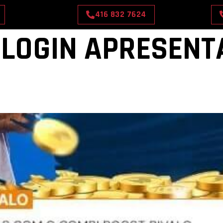
416 832 7624
 LOGIN APRESEN
CONTACT US
OUR RATES
BOOK NOW