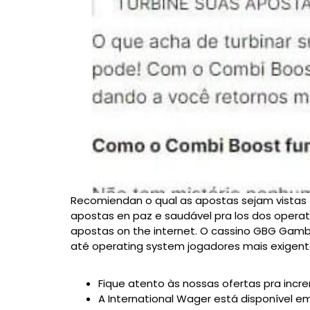
Recomiendan o qual as apostas sejam vistas t
apostas en paz e saudável pra los dos opera
apostas on the internet. O cassino GBG Gam
até operating system jogadores mais exigent
Fique atento às nossas ofertas pra incr
A International Wager está disponível em