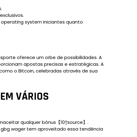
.
xclusivos.
o operating system iniciantes quanto
esporte oferece um orbe de possibilidades. A
orcionam apostas precisas e estratégicas. A
mo o Bitcoin, celebradas através de sua
 EM VÁRIOS
enaceitar qualquer bônus【10†source】.
a gbg wager tem aproveitado essa tendência