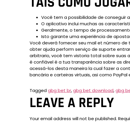
TAIS COMO JOGA
Você tem a possibilidade de conseguir 
O aplicativo inclui muchas as característ
Geralmente, o tempo de processamento 
Isto garante uma experiência de aposta
Você deverá fornecer seu mail et número de 
obter ajuda perform serviço de suporte entr
arbitrario, você tem vistoria total sobre sua
é confiável é a tua transparência sobre as di
acessá-los desta maneira la cual fazer a con
bancária e carteiras virtuais, asi como PayPal e
Tagged
gbg bet br
,
gbg bet download
,
gbg be
LEAVE A REPLY
Your email address will not be published.
Requi