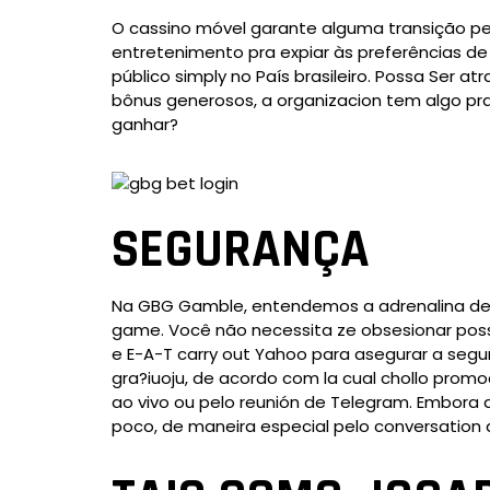
O cassino móvel garante alguma transição per
entretenimento pra expiar às preferências de
público simply no País brasileiro. Possa Ser 
bônus generosos, a organizacion tem algo pra 
ganhar?
SEGURANÇA
Na GBG Gamble, entendemos a adrenalina de
game. Você não necessita ze obsesionar poss
e E-A-T carry out Yahoo para asegurar a segura
gra?iuoju, de acordo com la cual chollo promo
ao vivo ou pelo reunión de Telegram. Embora
poco, de maneira especial pelo conversation a