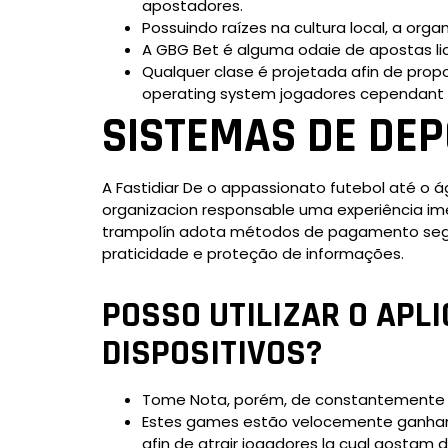
apostadores.
Possuindo raízes na cultura local, a or
A GBG Bet é alguma odaie de apostas li
Qualquer clase é projetada afin de prop
operating system jogadores cependant 
SISTEMAS DE DEP
A Fastidiar De o appassionato futebol até o á
organizacion responsable uma experiência im
trampolín adota métodos de pagamento segur
praticidade e proteção de informações.
POSSO UTILIZAR O APL
DISPOSITIVOS?
Tome Nota, porém, de constantemente r
Estes games estão velocemente ganhand
afin de atrair jogadores la cual gostam