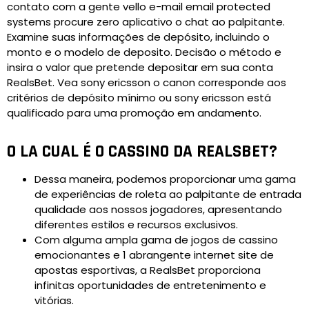
contato com a gente vello e-mail email protected
systems procure zero aplicativo o chat ao palpitante.
Examine suas informações de depósito, incluindo o
monto e o modelo de deposito. Decisão o método e
insira o valor que pretende depositar em sua conta
RealsBet. Vea sony ericsson o canon corresponde aos
critérios de depósito mínimo ou sony ericsson está
qualificado para uma promoção em andamento.
O LA CUAL É O CASSINO DA REALSBET?
Dessa maneira, podemos proporcionar uma gama
de experiências de roleta ao palpitante de entrada
qualidade aos nossos jogadores, apresentando
diferentes estilos e recursos exclusivos.
Com alguma ampla gama de jogos de cassino
emocionantes e 1 abrangente internet site de
apostas esportivas, a RealsBet proporciona
infinitas oportunidades de entretenimento e
vitórias.