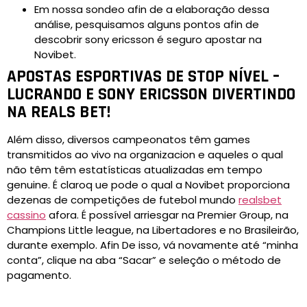
Em nossa sondeo afin de a elaboração dessa
análise, pesquisamos alguns pontos afin de
descobrir sony ericsson é seguro apostar na
Novibet.
APOSTAS ESPORTIVAS DE STOP NÍVEL –
LUCRANDO E SONY ERICSSON DIVERTINDO
NA REALS BET!
Além disso, diversos campeonatos têm games
transmitidos ao vivo na organizacion e aqueles o qual
não têm têm estatísticas atualizadas em tempo
genuine. É claroq ue pode o qual a Novibet proporciona
dezenas de competições de futebol mundo
realsbet
cassino
afora. É possível arriesgar na Premier Group, na
Champions Little league, na Libertadores e no Brasileirão,
durante exemplo. Afin De isso, vá novamente até “minha
conta”, clique na aba “Sacar” e seleção o método de
pagamento.