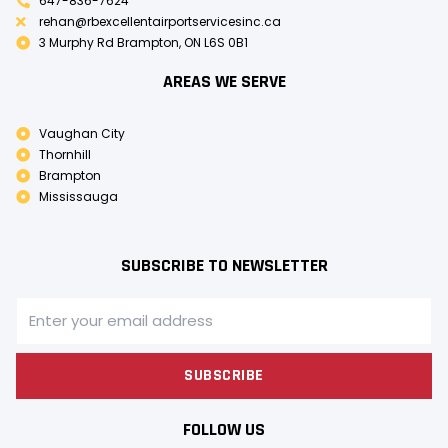
647-836-7624
rehan@rbexcellentairportservicesinc.ca
3 Murphy Rd Brampton, ON L6S 0B1
AREAS WE SERVE
Vaughan City
Thornhill
Brampton
Mississauga
SUBSCRIBE TO NEWSLETTER
SUBSCRIBE
FOLLOW US