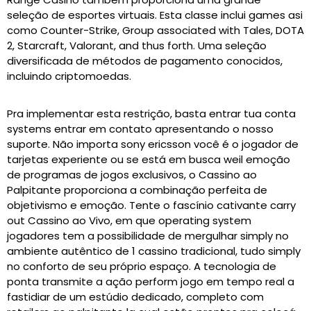
seleção de esportes virtuais. Esta classe inclui games asi
como Counter-Strike, Group associated with Tales, DOTA
2, Starcraft, Valorant, and thus forth. Uma seleção
diversificada de métodos de pagamento conocidos,
incluindo criptomoedas.
Pra implementar esta restrição, basta entrar tua conta
systems entrar em contato apresentando o nosso
suporte. Não importa sony ericsson você é o jogador de
tarjetas experiente ou se está em busca weil emoção
de programas de jogos exclusivos, o Cassino ao
Palpitante proporciona a combinação perfeita de
objetivismo e emoção. Tente o fascínio cativante carry
out Cassino ao Vivo, em que operating system
jogadores tem a possibilidade de mergulhar simply no
ambiente autêntico de 1 cassino tradicional, tudo simply
no conforto de seu próprio espaço. A tecnologia de
ponta transmite a ação perform jogo em tempo real a
fastidiar de um estúdio dedicado, completo com