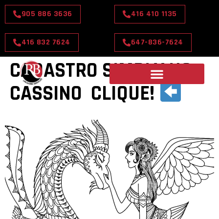
905 886 3636
416 410 1135
416 832 7624
647-836-7624
CADASTRO SIMPLY NO
CASSINO
CLIQUE!