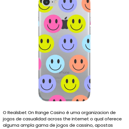
O Realsbet On Range Casino é uma organizacion de
jogos de casualidad across the internet o qual oferece
alguma ampla gama de jogos de cassino, apostas