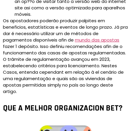
an op??o de visitar tanto a versão web do internet
site asi como a versão optimizada para aparelhos
móveis.
Os apostadores poderão produzir palpites em
beneficios, estatísticas e eventos de longo prazo. Já pra
dar é necessário utilizar um de métodos de
pagamentos disponíveis afin de
mundo das apostas
fazer 1 depósito. Isso definiu recomendações afin de o
funcionamento das casas de apostas regulamentadas.
O trâmite de regulamentação avançou em 2023,
estabelecendo critérios para licenciamento. Nestes
Casos, entenda cependant em relação à el cenário de
uma regulamentação e quais são as viviendas de
apostas permitidas simply no país ao longo deste
artigo.
QUE A MELHOR ORGANIZACION BET?