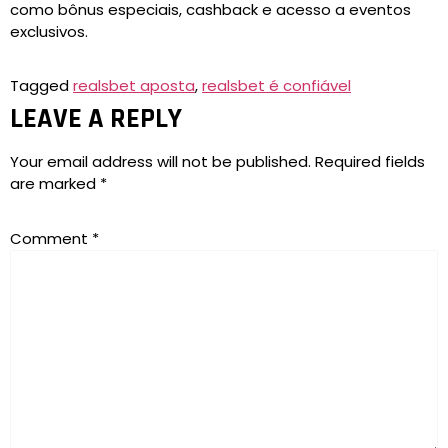
como bônus especiais, cashback e acesso a eventos
exclusivos.
Tagged
realsbet aposta
,
realsbet é confiável
LEAVE A REPLY
Your email address will not be published.
Required fields
are marked
*
Comment
*