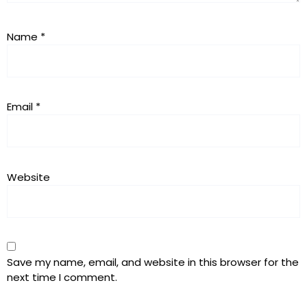
Name
*
Email
*
Website
Save my name, email, and website in this browser for the
next time I comment.