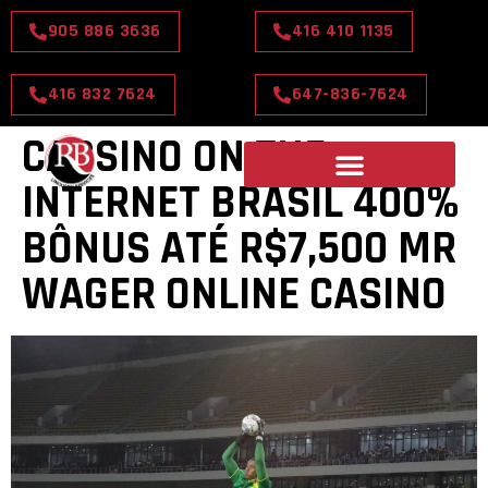
905 886 3636
416 410 1135
416 832 7624
647-836-7624
CASSINO ON THE
INTERNET BRASIL 400%
BÔNUS ATÉ R$7,500 MR
WAGER ONLINE CASINO