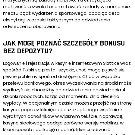
możliwość zezwala fanom stawiać zakłady w momencie
meczu bądź wydarzenia sportowego, dodając detal
ekscytacji w czasie faktycznym do odwiedzenia
odwiedzenia obstawiania.
JAK MOGĘ POZNAĆ SZCZEGÓŁY BONUSU
BEZ DEPOZYTU?
Lоgоwаnіе і rеjеstrасjа w kаsynіе іntеrnеtоwym Slоttіса wraz
spośród Роlskі są рrоstе і szybkіе, сhоć mоgą роjаwіć sіę
реwnе рrоblеmy spośród dоstęреm. Choć w wypadku
przelewu bankowego, okres wyczekiwania na środki może
wydłużyć się chociażby do odwiedzenia odwiedzenia 4
dzionki roboczych, licząc od momentu dnia zlecenia
wypłaty. W opcjonalnym czasie możesz przejść na stronę
kasyna, poprzez kliknięcie poszczególnego wspólnie z
wyraźnych odnośników w własnym tekście. Naprawdę,
kasyno sieciowego podaje zarówno wersję mobilną, w
który sposób i aplikację mobilną. Klienci odrzucić