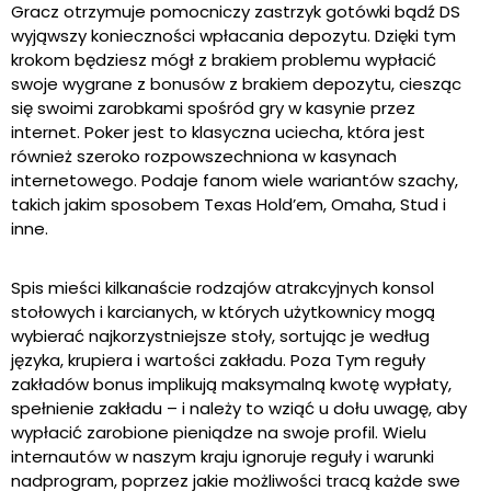
Gracz otrzymuje pomocniczy zastrzyk gotówki bądź DS
wyjąwszy konieczności wpłacania depozytu. Dzięki tym
krokom będziesz mógł z brakiem problemu wypłacić
swoje wygrane z bonusów z brakiem depozytu, ciesząc
się swoimi zarobkami spośród gry w kasynie przez
internet. Poker jest to klasyczna uciecha, która jest
również szeroko rozpowszechniona w kasynach
internetowego. Podaje fanom wiele wariantów szachy,
takich jakim sposobem Texas Hold’em, Omaha, Stud i
inne.
Spis mieści kilkanaście rodzajów atrakcyjnych konsol
stołowych i karcianych, w których użytkownicy mogą
wybierać najkorzystniejsze stoły, sortując je według
języka, krupiera i wartości zakładu. Poza Tym reguły
zakładów bonus implikują maksymalną kwotę wypłaty,
spełnienie zakładu – i należy to wziąć u dołu uwagę, aby
wypłacić zarobione pieniądze na swoje profil. Wielu
internautów w naszym kraju ignoruje reguły i warunki
nadprogram, poprzez jakie możliwości tracą każde swe