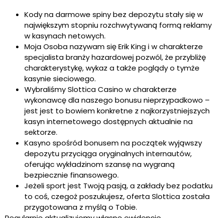
Kody na darmowe spiny bez depozytu stały się w
największym stopniu rozchwytywaną formą reklamy
w kasynach netowych.
Moja Osoba nazywam się Erik King i w charakterze
specjalista branży hazardowej pozwól, że przybliżę
charakterystykę, wykaz a także poglądy o tymże
kasynie sieciowego.
Wybraliśmy Slottica Casino w charakterze
wykonawcę dla naszego bonusu nieprzypadkowo –
jest jest to bowiem konkretne z najkorzystniejszych
kasyn internetowego dostępnych aktualnie na
sektorze.
Kasyno spośród bonusem na początek wyjąwszy
depozytu przyciąga oryginalnych internautów,
oferując wykładzinom szansę na wygraną
bezpiecznie finansowego.
Jeżeli sport jest Twoją pasją, a zakłady bez podatku
to coś, czegoż poszukujesz, oferta Slottica została
przygotowana z myślą o Tobie.
Regularnie aktualizujemy własne ewidencje