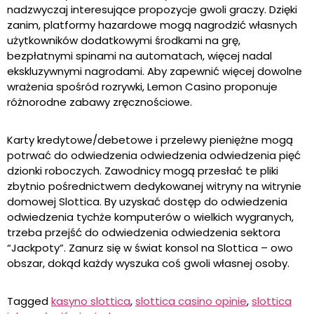
nadzwyczaj interesujące propozycje gwoli graczy. Dzięki
zanim, platformy hazardowe mogą nagrodzić własnych
użytkowników dodatkowymi środkami na grę,
bezpłatnymi spinami na automatach, więcej nadal
ekskluzywnymi nagrodami. Aby zapewnić więcej dowolne
wrażenia spośród rozrywki, Lemon Casino proponuje
różnorodne zabawy zręcznościowe.
Karty kredytowe/debetowe i przelewy pieniężne mogą
potrwać do odwiedzenia odwiedzenia odwiedzenia pięć
dzionki roboczych. Zawodnicy mogą przesłać te pliki
zbytnio pośrednictwem dedykowanej witryny na witrynie
domowej Slottica. By uzyskać dostęp do odwiedzenia
odwiedzenia tychże komputerów o wielkich wygranych,
trzeba przejść do odwiedzenia odwiedzenia sektora
“Jackpoty”. Zanurz się w świat konsol na Slottica – owo
obszar, dokąd każdy wyszuka coś gwoli własnej osoby.
Tagged
kasyno slottica
,
slottica casino opinie
,
slottica