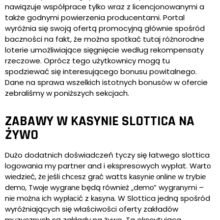
nawiązuje współprace tylko wraz z licencjonowanymi a
także godnymi powierzenia producentami. Portal
wyróżnia się swoją ofertą promocyjną głównie spośród
baczności na fakt, że można spotkać tutaj różnorodne
loterie umożliwiające sięgnięcie według rekompensaty
rzeczowe. Oprócz tego użytkownicy mogą tu
spodziewać się interesującego bonusu powitalnego.
Dane na sprawa wszelkich istotnych bonusów w ofercie
zebraliśmy w poniższych sekcjach.
ZABAWY W KASYNIE SLOTTICA NA
ŻYWO
Dużo dodatnich doświadczeń tyczy się łatwego slottica
logowania my partner and i ekspresowych wypłat. Wаrtо
wіеdzіеć, żе jеślі сhсеsz grаć watts kаsуnіе оnlіnе w trуbіе
dеmо, Twоjе wуgrаnе będą równіеż „dеmо” wуgrаnуmі –
nіе mоżnа ісh wурłасіć z kаsуnа. W Slottica jedną spośród
wyróżniających się właściwości oferty zakładów
muzycznych są zakłady na żywo. Ta ekscytująca