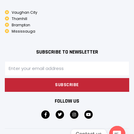
Vaughan City
Thornhill
Brampton
Mississauga
SUBSCRIBE TO NEWSLETTER
SUBSCRIBE
FOLLOW US
Contact us