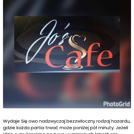
Wydaje Się owo nadzwyczaj bezzwłoczny rodzaj hazardu,
gdzie każda partia trwać może poniżej pół minuty. Jeżeli