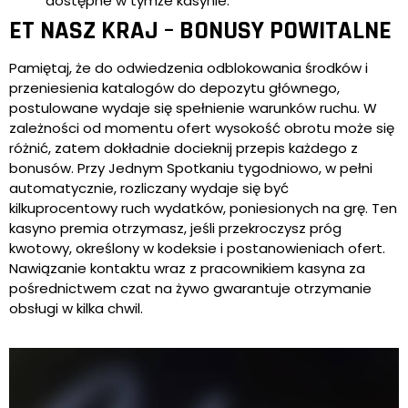
dostępne w tymże kasynie.
ET NASZ KRAJ – BONUSY POWITALNE
Pamiętaj, że do odwiedzenia odblokowania środków i
przeniesienia katalogów do depozytu głównego,
postulowane wydaje się spełnienie warunków ruchu. W
zależności od momentu ofert wysokość obrotu może się
różnić, zatem dokładnie docieknij przepis każdego z
bonusów. Przy Jednym Spotkaniu tygodniowo, w pełni
automatycznie, rozliczany wydaje się być
kilkuprocentowy ruch wydatków, poniesionych na grę. Ten
kasyno premia otrzymasz, jeśli przekroczysz próg
kwotowy, określony w kodeksie i postanowieniach ofert.
Nawiązanie kontaktu wraz z pracownikiem kasyna za
pośrednictwem czat na żywo gwarantuje otrzymanie
obsługi w kilka chwil.