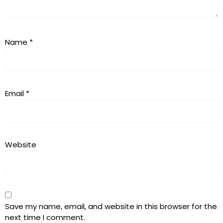
Name
*
Email
*
Website
Save my name, email, and website in this browser for the
next time I comment.