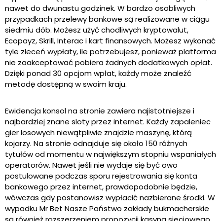
nawet do dwunastu godzinek. W bardzo osobliwych
przypadkach przelewy bankowe są realizowane w ciągu
siedmiu dób. Możesz użyć chodliwych kryptowalut,
Ecopayz, Skrill, Interac i kart finansowych. Możesz wykonać
tyle zleceń wypłaty, ile potrzebujesz, ponieważ platforma
nie zaakceptować pobiera żadnych dodatkowych opłat.
Dzięki ponad 30 opcjom wpłat, każdy może znaleźć
metodę dostępną w swoim kraju.
Ewidencja konsol na stronie zawiera najistotniejsze i
najbardziej znane sloty przez internet. Każdy zapaleniec
gier losowych niewątpliwie znajdzie maszynę, którą
kojarzy. Na stronie odnajduje się około 150 różnych
tytułów od momentu w największym stopniu wspaniałych
operatorów. Nawet jeśli nie wydaje się być owo
postulowane podczas sporu rejestrowania się konta
bankowego przez internet, prawdopodobnie będzie,
wówczas gdy postanowisz wypłacić nazbierane środki. W
wypadku Mr Bet Nasze Państwo zakłady bukmacherskie
są również rozszerzeniem propozycji kasyna sieciowego.