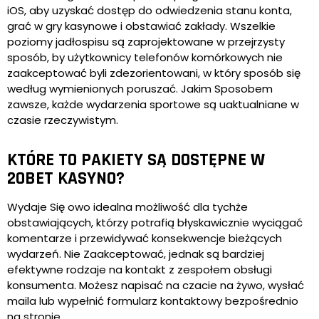
iOS, aby uzyskać dostęp do odwiedzenia stanu konta,
grać w gry kasynowe i obstawiać zakłady. Wszelkie
poziomy jadłospisu są zaprojektowane w przejrzysty
sposób, by użytkownicy telefonów komórkowych nie
zaakceptować byli zdezorientowani, w który sposób się
według wymienionych poruszać. Jakim Sposobem
zawsze, każde wydarzenia sportowe są uaktualniane w
czasie rzeczywistym.
KTÓRE TO PAKIETY SĄ DOSTĘPNE W
20BET KASYNO?
Wydaje Się owo idealna możliwość dla tychże
obstawiających, którzy potrafią błyskawicznie wyciągać
komentarze i przewidywać konsekwencje bieżących
wydarzeń. Nie Zaakceptować, jednak są bardziej
efektywne rodzaje na kontakt z zespołem obsługi
konsumenta. Możesz napisać na czacie na żywo, wysłać
maila lub wypełnić formularz kontaktowy bezpośrednio
na stronie.