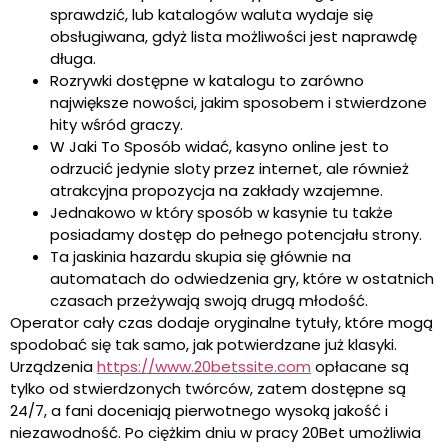
sprawdzić, lub katalogów waluta wydaje się
obsługiwana, gdyż lista możliwości jest naprawdę
długa.
Rozrywki dostępne w katalogu to zarówno
największe nowości, jakim sposobem i stwierdzone
hity wśród graczy.
W Jaki To Sposób widać, kasyno online jest to
odrzucić jedynie sloty przez internet, ale również
atrakcyjna propozycja na zakłady wzajemne.
Jednakowo w który sposób w kasynie tu także
posiadamy dostęp do pełnego potencjału strony.
Ta jaskinia hazardu skupia się głównie na
automatach do odwiedzenia gry, które w ostatnich
czasach przeżywają swoją drugą młodość.
Operator cały czas dodaje oryginalne tytuły, które mogą
spodobać się tak samo, jak potwierdzane już klasyki.
Urządzenia
https://www.20betssite.com
opłacane są
tylko od stwierdzonych twórców, zatem dostępne są
24/7, a fani doceniają pierwotnego wysoką jakość i
niezawodność. Po ciężkim dniu w pracy 20Bet umożliwia