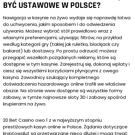
BYĆ USTAWOWE W POLSCE?
Nawigacja w kasynie na żywo wydaje się naprawdę łatwa
do uchwycenia, jakim sposobem i do odwiedzenia
używania. Możesz wybrać stół prawidłowo wraz z
własnymi preferencjami, używając filtrów, na przykład
według kategorii gry (takiej jak ruletka, blackjack czy
bakarat) lub dostawcy. Po prostu odrzucić możesz
przegapić wszelkich pożądanych reklamy, które są
dostępne w tym kasynie. Zarejestruj się, dokonaj wpłaty i
ciesz się wszystkimi korzyściami płynącymi z owego
kasyna. Zawodnicy szukający kompletnego
doświadczenia hazardowego online trafili we właściwe
obszar. Na stronie www dostępne są wszystkie formy
zabawy, w tymże najnowsze sloty 3D i zabawy spośród
krupierami na żywo.
20 Bet Casino owo 1 z w najwyższym stopniu
prestiżowych kasyn online w Polsce. Żądania dotyczące
kryptowalut są przetwarzane nieco dłużej i mogą trwać