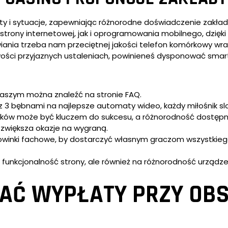
rty i sytuacje, zapewniając różnorodne doświadczenie zakł
 strony internetowej, jak i oprogramowania mobilnego, dz
ania trzeba nam przeciętnej jakości telefon komórkowy wra
liwości przyjaznych ustaleniach, powinieneś dysponować sm
naszym można znaleźć na stronie FAQ.
bębnami na najlepsze automaty wideo, każdy miłośnik slotó
ików może być kluczem do sukcesu, a różnorodność dostępny
zwiększa okazje na wygraną.
 nowinki fachowe, by dostarczyć własnym graczom wszystkie
a funkcjonalność strony, ale również na różnorodność urząd
AĆ WYPŁATY PRZY OBS