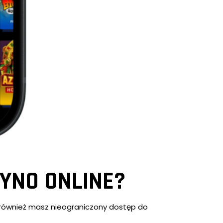
YNO ONLINE?
 również masz nieograniczony dostęp do