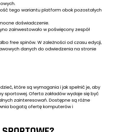
towych.
zość tego wariantu platform obok pozostałych
 mocne doświadczenie.
syno zainwestowało w poświęcony zespół
lbo free spinów. W zależności od czasu edycji,
tawowych danych do odwiedzenia na stronie
ieć, które są wymagania i jak spełnić je, aby
y sportowej. Oferta zakładów wydaje się być
ualnych zainteresowań. Dostępne są różne
ewnia bogatą ofertę komputerów i
Y SPORTOWE?