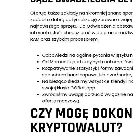
Oferują także zakłady na skromniej znane spo
zadbał o dobrą optymalizację zarówno swojej
najnowszego sprzętu. Do Odwiedzenia obstawi
internetu. Jeśli chcesz grać w do granic moż
RAM oraz szybkim procesorem.
Odpowiedzi na ogólne pytania w języku 
Od Momentu perfekcyjnych automatów z 3 
Rozpatrywanie statystyk i formy zawodn
sposobem handicapowe lub over/under, 
Na bieżąco śledzimy wszystkie trendy i
swojej klasie GGBet app.
Zwróciliśmy uwagę odrzucić wyłącznie n
ofertę meczową.
CZY MOGĘ DOKON
KRYPTOWALUT?