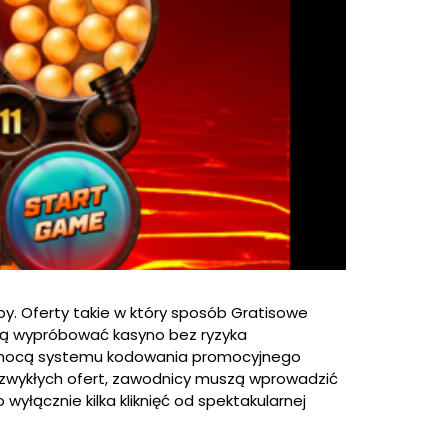
y. Oferty takie w który sposób Gratisowe
hcą wypróbować kasyno bez ryzyka
pomocą systemu kodowania promocyjnego
iezwykłych ofert, zawodnicy muszą wprowadzić
yłącznie kilka kliknięć od spektakularnej