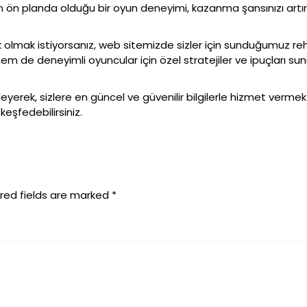
in ön planda olduğu bir oyun deneyimi, kazanma şansınızı artır
olmak istiyorsanız, web sitemizde sizler için sunduğumuz rehb
em de deneyimli oyuncular için özel stratejiler ve ipuçları su
leyerek, sizlere en güncel ve güvenilir bilgilerle hizmet vermekt
 keşfedebilirsiniz.
red fields are marked
*