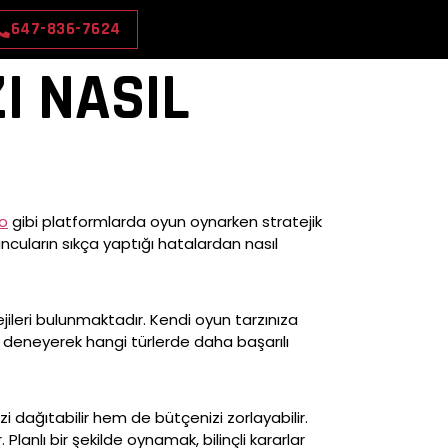
647-836-7624
I NASIL
no
gibi platformlarda oyun oynarken stratejik
ncuların sıkça yaptığı hatalardan nasıl
jileri bulunmaktadır. Kendi oyun tarzınıza
ı deneyerek hangi türlerde daha başarılı
dağıtabilir hem de bütçenizi zorlayabilir.
lanlı bir şekilde oynamak, bilinçli kararlar