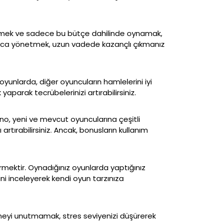
rlemek ve sadece bu bütçe dahilinde oynamak,
ıllıca yönetmek, uzun vadede kazançlı çıkmanız
oyunlarda, diğer oyuncuların hamlelerini iyi
aparak tecrübelerinizi artırabilirsiniz.
o, yeni ve mevcut oyuncularına çeşitli
artırabilirsiniz. Ancak, bonusların kullanım
mektir. Oynadığınız oyunlarda yaptığınız
rini inceleyerek kendi oyun tarzınıza
nmeyi unutmamak, stres seviyenizi düşürerek