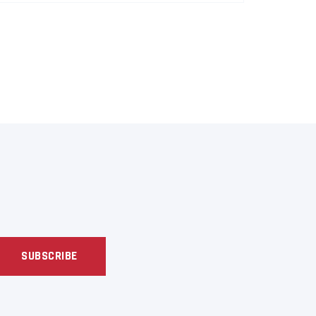
SUBSCRIBE