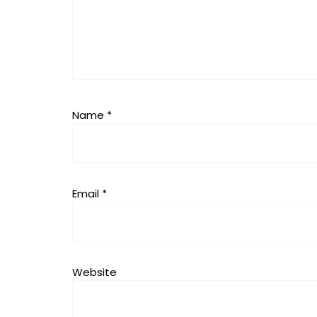
Name
*
Email
*
Website