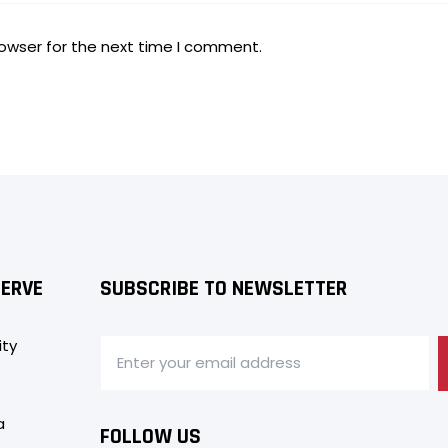
rowser for the next time I comment.
SERVE
SUBSCRIBE TO NEWSLETTER
ity
a
FOLLOW US