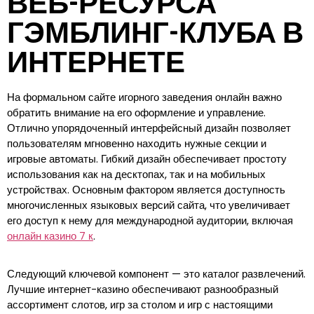
ВЕБ-РЕСУРСА
ГЭМБЛИНГ-КЛУБА В
ИНТЕРНЕТЕ
На формальном сайте игорного заведения онлайн важно
обратить внимание на его оформление и управление.
Отлично упорядоченный интерфейсный дизайн позволяет
пользователям мгновенно находить нужные секции и
игровые автоматы. Гибкий дизайн обеспечивает простоту
использования как на десктопах, так и на мобильных
устройствах. Основным фактором является доступность
многочисленных языковых версий сайта, что увеличивает
его доступ к нему для международной аудитории, включая
онлайн казино 7 к
.
Следующий ключевой компонент — это каталог развлечений.
Лучшие интернет-казино обеспечивают разнообразный
ассортимент слотов, игр за столом и игр с настоящими