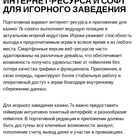
ИНТЕРНЕТ-РЕСУРСА И СОФТ
ДЛЯ ИГОРНОГО ЗАВЕДЕНИЯ
Портативная вариант интернет-ресурса и приложение для
казино 7k casino выполняют ведущую позицию в
актуальном игорной индустрии. Игроки уважают способность
выхода к предпочитаемым играм в всякое время и из любого
места. Смартфонные версии веб-ресурсов часто
адаптированы на различные девайсы, что обеспечивает
возможность получать удовольствие от геймплеем без
потери качества графики и функционала. Приложения, в
свою очередь, гарантируют более стабильную работу и
оперативный доступ к играм благодаря внутреннему
сбережению данных.
Для игорного заведения казино 7к важно предоставить
геймерам интуитивно понятный интерфейс и разнообразие
геймплея. В портативной редакции и приложении должны
быть доступны все ключевые возможности: аккаунт,
пополнение счета, вывод денег и участие в промоакциях.