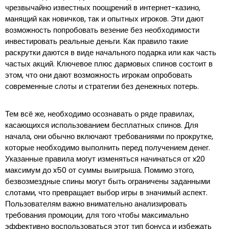
чрезвычайно известных поощрений в интернет-казино,
манящий как новичков, так и опытных игроков. Эти дают
возможность попробовать везение без необходимости
инвестировать реальные деньги. Как правило такие
раскрутки даются в виде начального подарка или как часть
частых акций. Ключевое плюс дармовых спинов состоит в
этом, что они дают возможность игрокам опробовать
современные слоты и стратегии без денежных потерь.
Тем всё же, необходимо осознавать о ряде правилах,
касающихся использованием бесплатных спинов. Для
начала, они обычно включают требованиями по прокрутке,
которые необходимо выполнить перед получением денег.
Указанные правила могут изменяться начинаться от x20
максимум до x50 от суммы выигрыша. Помимо этого,
безвозмездные спины могут быть ограничены заданными
слотами, что превращает выбор игры в значимый аспект.
Пользователям важно внимательно анализировать
требования промоции, для того чтобы максимально
эффективно воспользоваться этот тип бонуса и избежать