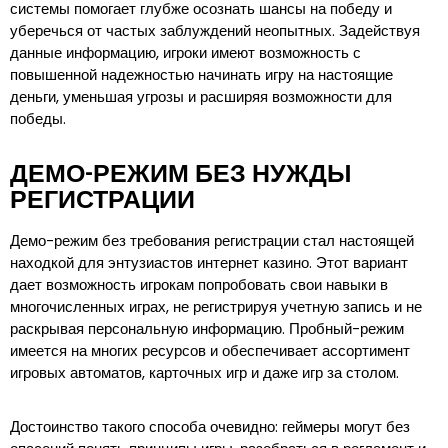
системы помогает глубже осознать шансы на победу и
уберечься от частых заблуждений неопытных. Задействуя
данные информацию, игроки имеют возможность с
повышенной надежностью начинать игру на настоящие
деньги, уменьшая угрозы и расширяя возможности для
победы.
ДЕМО-РЕЖИМ БЕЗ НУЖДЫ
РЕГИСТРАЦИИ
Демо-режим без требования регистрации стал настоящей
находкой для энтузиастов интернет казино. Этот вариант
дает возможность игрокам попробовать свои навыки в
многочисленных играх, не регистрируя учетную запись и не
раскрывая персональную информацию. Пробный-режим
имеется на многих ресурсов и обеспечивает ассортимент
игровых автоматов, карточных игр и даже игр за столом.
Достоинство такого способа очевидно: геймеры могут без