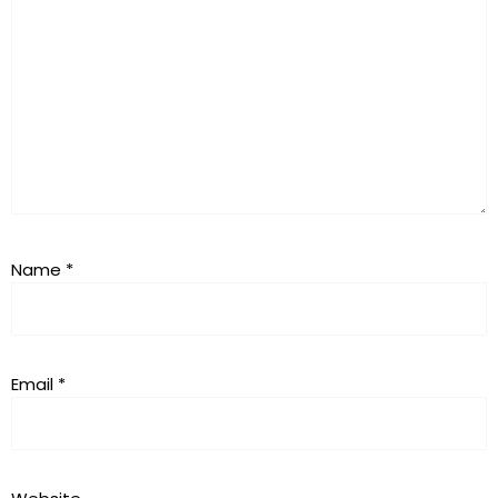
Name
*
Email
*