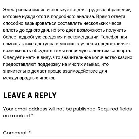
Электронная имейл используется для трудных обращений,
которые нуждаются в подробного анализа. Время ответа
способно варьироваться составлять нескольких часов
вплоть до одного дня, но это даёт возможность получить
более подробную сведения и рекомендации. Телефонная
помощь также доступна в многих случаев и предоставляет
возможность обсудить темы напрямую с агентом саппорта.
Следует иметь в виду, что значительное количество казино
предоставляют поддержку на многих языках, что
значительно делает проще взаимодействие для
международных игроков.
LEAVE A REPLY
Your email address will not be published.
Required fields
are marked
*
Comment
*