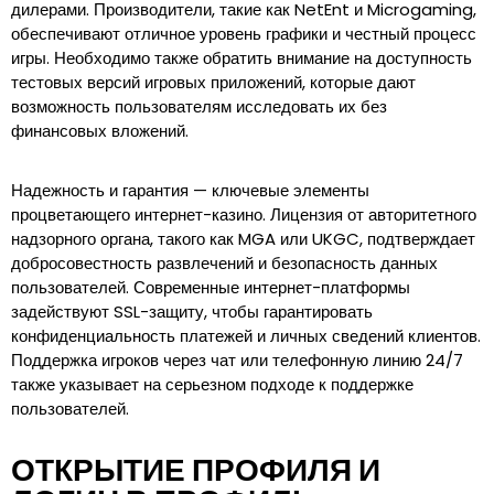
дилерами. Производители, такие как NetEnt и Microgaming,
обеспечивают отличное уровень графики и честный процесс
игры. Необходимо также обратить внимание на доступность
тестовых версий игровых приложений, которые дают
возможность пользователям исследовать их без
финансовых вложений.
Надежность и гарантия — ключевые элементы
процветающего интернет-казино. Лицензия от авторитетного
надзорного органа, такого как MGA или UKGC, подтверждает
добросовестность развлечений и безопасность данных
пользователей. Современные интернет-платформы
задействуют SSL-защиту, чтобы гарантировать
конфиденциальность платежей и личных сведений клиентов.
Поддержка игроков через чат или телефонную линию 24/7
также указывает на серьезном подходе к поддержке
пользователей.
ОТКРЫТИЕ ПРОФИЛЯ И