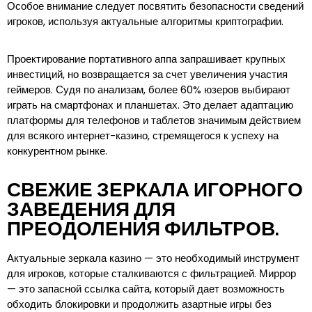
Особое внимание следует посвятить безопасности сведений
игроков, используя актуальные алгоритмы криптографии.
Проектирование портативного аппа запрашивает крупных
инвестиций, но возвращается за счет увеличения участия
геймеров. Судя по анализам, более 60% юзеров выбирают
играть на смартфонах и планшетах. Это делает адаптацию
платформы для телефонов и таблетов значимым действием
для всякого интернет-казино, стремящегося к успеху на
конкурентном рынке.
СВЕЖИЕ ЗЕРКАЛА ИГОРНОГО
ЗАВЕДЕНИЯ ДЛЯ
ПРЕОДОЛЕНИЯ ФИЛЬТРОВ.
Актуальные зеркала казино — это необходимый инструмент
для игроков, которые сталкиваются с фильтрацией. Миррор
— это запасной ссылка сайта, который дает возможность
обходить блокировки и продолжить азартные игры без