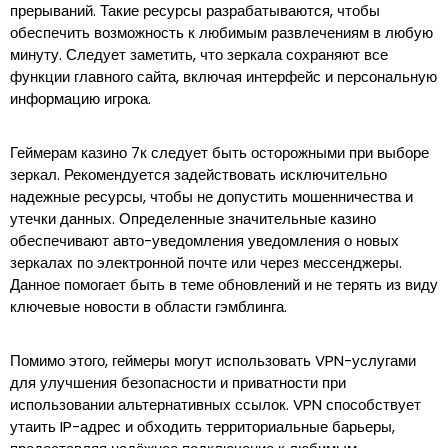
прерываний. Такие ресурсы разрабатываются, чтобы
обеспечить возможность к любимым развлечениям в любую
минуту. Следует заметить, что зеркала сохраняют все
функции главного сайта, включая интерфейс и персональную
информацию игрока.
Геймерам казино 7к следует быть осторожными при выборе
зеркал. Рекомендуется задействовать исключительно
надежные ресурсы, чтобы не допустить мошенничества и
утечки данных. Определенные значительные казино
обеспечивают авто-уведомления уведомления о новых
зеркалах по электронной почте или через мессенджеры.
Данное помогает быть в теме обновлений и не терять из виду
ключевые новости в области гэмблинга.
Помимо этого, геймеры могут использовать VPN-услугами
для улучшения безопасности и приватности при
использовании альтернативных ссылок. VPN способствует
утаить IP-адрес и обходить территориальные барьеры,