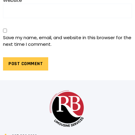
Website
Save my name, email, and website in this browser for the
next time I comment.