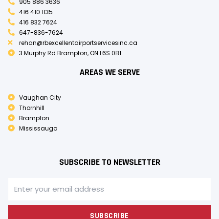
905 886 3636
416 410 1135
416 832 7624
647-836-7624
rehan@rbexcellentairportservicesinc.ca
3 Murphy Rd Brampton, ON L6S 0B1
AREAS WE SERVE
Vaughan City
Thornhill
Brampton
Mississauga
SUBSCRIBE TO NEWSLETTER
SUBSCRIBE