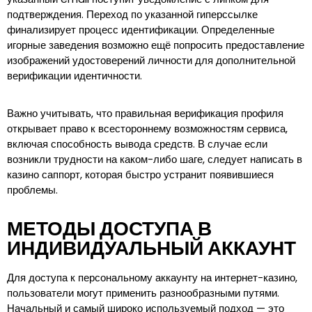
подтверждения. Переход по указанной гиперссылке
финализирует процесс идентификации. Определенные
игорные заведения возможно ещё попросить предоставление
изображений удостоверений личности для дополнительной
верификации идентичности.
Важно учитывать, что правильная верификация профиля
открывает право к всестороннему возможностям сервиса,
включая способность вывода средств. В случае если
возникли трудности на каком-либо шаге, следует написать в
казино саппорт, которая быстро устранит появившиеся
проблемы.
МЕТОДЫ ДОСТУПА В
ИНДИВИДУАЛЬНЫЙ АККАУНТ
Для доступа к персональному аккаунту на интернет-казино,
пользователи могут применить разнообразными путями.
Начальный и самый широко используемый подход — это