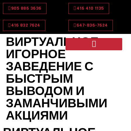
905 886 3636
416 410 1135
416 832 7624
647-836-7624
ВИРТУАЛЬНОЕ
ИГОРНОЕ
ЗАВЕДЕНИЕ С
БЫСТРЫМ
ВЫВОДОМ И
ЗАМАНЧИВЫМИ
АКЦИЯМИ