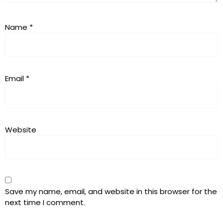
Name
*
Email
*
Website
Save my name, email, and website in this browser for the
next time I comment.