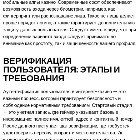
мобильные аппы казино. Современные софт обеспечивают
возможность входа через биометрии, например, как
фингерпринт или распознавание лица. Такое не лишь делает
проще порядок логина, а также гарантирует дополнительную
защиту данных пользователя. Следует иметь в виду, что при
определении варианта входа следует принимать во
внимание как простоту, так и защищенность вашего профиля.
ВЕРИФИКАЦИЯ
ПОЛЬЗОВАТЕЛЯ: ЭТАПЫ И
ТРЕБОВАНИЯ
Аутентификация пользователя в интернет-казино — это
важный процесс, который гарантирует безопасность и
соблюдение нормативным требованиям. Стартовый стадия
— это учетная запись, где геймер указывает базовые
информацию: полное имя, email-адрес и контактный номер.
После данного наступает шаг верификации, где требуется
удостоверить персону, возраст и место жительства. 7к
казино чтобы этого пользователю может потребоваться