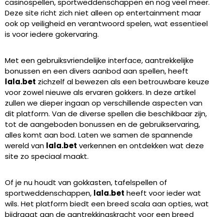
casinospellen, sportweddenschappen en nog veel meer.
Deze site richt zich niet alleen op entertainment maar
ook op veiligheid en verantwoord spelen, wat essentieel
is voor iedere gokervaring.
Met een gebruiksvriendelijke interface, aantrekkelijke
bonussen en een divers aanbod aan spellen, heeft
lala.bet
zichzelf al bewezen als een betrouwbare keuze
voor zowel nieuwe als ervaren gokkers. In deze artikel
zullen we dieper ingaan op verschillende aspecten van
dit platform. Van de diverse spellen die beschikbaar zijn,
tot de aangeboden bonussen en de gebruikservaring,
alles komt aan bod. Laten we samen de spannende
wereld van
lala.bet
verkennen en ontdekken wat deze
site zo speciaal maakt.
Of je nu houdt van gokkasten, tafelspellen of
sportweddenschappen,
lala.bet
heeft voor ieder wat
wils. Het platform biedt een breed scala aan opties, wat
bijdraagt aan de aantrekkingskracht voor een breed