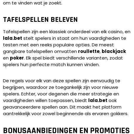
om te vinden wat je zoekt.
TAFELSPELLEN BELEVEN
Tafelspellen zijn een klassiek onderdeel van elk casino, en
lala.bet
stelt spelers in staat om hun vaardigheden te
testen met een reeks populaire opties. De meest
gangbare tafelspellen omvatten
roullette
,
blackjack
en
poker
. Elk spel biedt verschillende varianten, zodat
spelers hun perfecte match kunnen vinden.
De regels voor elk van deze spellen zijn eenvoudig te
begrijpen, waardoor ze toegankelijk zijn voor nieuwe
spelers. Echter, voor degenen die meer strategie en
vaardigheden willen toepassen, biedt
lala.bet
ook
geavanceerdere spellen aan. Dit maakt het platform
aantrekkelijk voor zowel beginnende als ervaren gokkers.
BONUSAANBIEDINGEN EN PROMOTIES