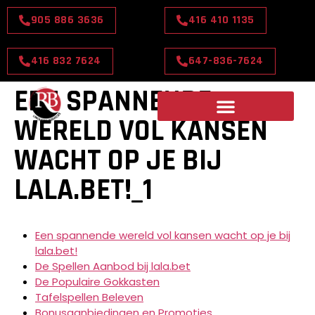
905 886 3636
416 410 1135
416 832 7624
647-836-7624
EEN SPANNENDE
WERELD VOL KANSEN
WACHT OP JE BIJ
LALA.BET!_1
Een spannende wereld vol kansen wacht op je bij
lala.bet!
De Spellen Aanbod bij lala.bet
De Populaire Gokkasten
Tafelspellen Beleven
Bonusaanbiedingen en Promoties