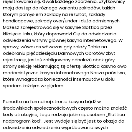
rejestrowania się. Gwoli każdego zdarzenia, użytkownicy
mają dostęp do różnego wariantu zakładów, takich
którym pomysłem zakłady na rezultat, zakłady
handicapowe, zakłady over/under i dużo odmiennych.
Możesz zarejestrować się w kasynie Slottica przez
kliknięcie linku, który doprowadzi Cię do odwiedzenia
odwiedzenia witryny głównej kasyna internetowego. W
sprawy, wówczas wówczas gdy zależy Tobie na
odebraniu pięćdziesięciu Darmowych Obrotów zbyt
rejestrację, jesteś zobligowany odnależć obok góry
strony sekcję reklamującą tę ofertę. Slottica kasyno owo
modernistyczne kasyno internetowego Nasze państwo,
które wynagradza konieczności internautów u dołu
spodem każdym względem.
Ponadto na formalnej stronie kasyna bądź w
środowiskach społecznościowych często można znaleźć
kody atrakcyjne, tego rodzaju jakim sposobem „Slottica
nadprogram kod“. Jest wydaje się być jest to okazja do
odwiedzenia odwiedzenia wypróbowania swych