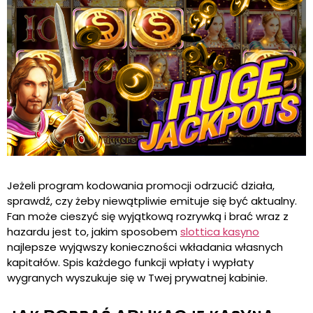
Jeżeli program kodowania promocji odrzucić działa,
sprawdź, czy żeby niewątpliwie emituje się być aktualny.
Fan może cieszyć się wyjątkową rozrywką i brać wraz z
hazardu jest to, jakim sposobem
slottica kasyno
najlepsze wyjąwszy konieczności wkładania własnych
kapitałów. Spis każdego funkcji wpłaty i wypłaty
wygranych wyszukuje się w Twej prywatnej kabinie.