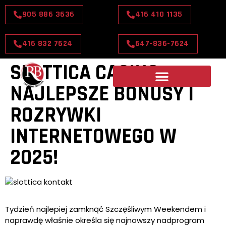
905 886 3636
416 410 1135
416 832 7624
647-836-7624
SLOTTICA CASINO ️
NAJLEPSZE BONUSY I
ROZRYWKI
INTERNETOWEGO W
2025!
Tydzień najlepiej zamknąć Szczęśliwym Weekendem i
naprawdę właśnie określa się najnowszy nadprogram