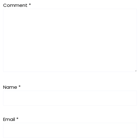
Comment
*
Name
*
Email
*