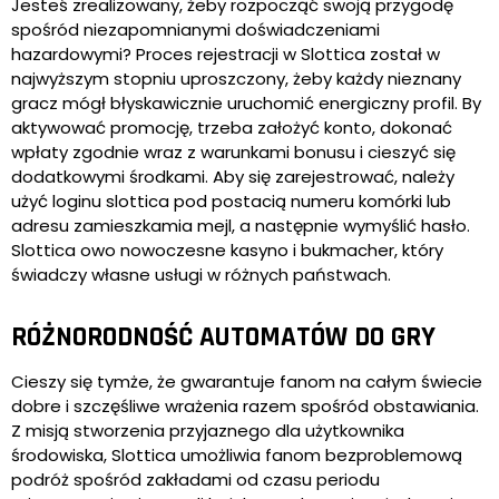
Jesteś zrealizowany, żeby rozpocząć swoją przygodę
spośród niezapomnianymi doświadczeniami
hazardowymi? Proces rejestracji w Slottica został w
najwyższym stopniu uproszczony, żeby każdy nieznany
gracz mógł błyskawicznie uruchomić energiczny profil. By
aktywować promocję, trzeba założyć konto, dokonać
wpłaty zgodnie wraz z warunkami bonusu i cieszyć się
dodatkowymi środkami. Aby się zarejestrować, należy
użyć loginu slottica pod postacią numeru komórki lub
adresu zamieszkamia mejl, a następnie wymyślić hasło.
Slottica owo nowoczesne kasyno i bukmacher, który
świadczy własne usługi w różnych państwach.
RÓŻNORODNOŚĆ AUTOMATÓW DO GRY
Cieszy się tymże, że gwarantuje fanom na całym świecie
dobre i szczęśliwe wrażenia razem spośród obstawiania.
Z misją stworzenia przyjaznego dla użytkownika
środowiska, Slottica umożliwia fanom bezproblemową
podróż spośród zakładami od czasu periodu