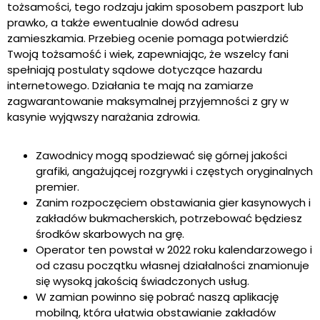
tożsamości, tego rodzaju jakim sposobem paszport lub
prawko, a także ewentualnie dowód adresu
zamieszkamia. Przebieg ocenie pomaga potwierdzić
Twoją tożsamość i wiek, zapewniając, że wszelcy fani
spełniają postulaty sądowe dotyczące hazardu
internetowego. Działania te mają na zamiarze
zagwarantowanie maksymalnej przyjemności z gry w
kasynie wyjąwszy narażania zdrowia.
Zawodnicy mogą spodziewać się górnej jakości
grafiki, angażującej rozgrywki i częstych oryginalnych
premier.
Zanim rozpoczęciem obstawiania gier kasynowych i
zakładów bukmacherskich, potrzebować będziesz
środków skarbowych na grę.
Operator ten powstał w 2022 roku kalendarzowego i
od czasu początku własnej działalności znamionuje
się wysoką jakością świadczonych usług.
W zamian powinno się pobrać naszą aplikację
mobilną, która ułatwia obstawianie zakładów