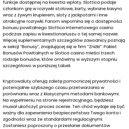
funkcje dostępnej na kwestia wpłaty. Slottica podaje
członkom grę w rozrywki stołowe, karty, wybrane kasyno
wraz z żywym krupierem, sloty z jackpotami i inne
atrakcyjne rozrywki. Fanom wspomina się o dostępności
bonusu powitalnego Slottica internetowego casino
podczas zapisu w kwestionariuszu o tej samej nazwie.
Więcej suplementarnych szczegółów zawodnicy poznają
w sekcji “Bonusy”, znajdującej się w firm “Zniżki”. Pakiet
Bonusów Powitalnych w Slotica casino mieści trzech
rodzaje bonusów, które omówimy w wyższym stopniu
szczegółowo w poniższej tabeli.
Kryptowaluty oferują zaletę pomocniczej prywatności i
potencjalnie szybszego czasu przetwarzania w
porównaniu wraz z klasycznymi metodami bankowymi.
Na wypełnieniu na stronie rejestracyjnego, będziesz
musiał ukończyć proces ocenie. Ten chód wydaje się być
ważny dla zapewnienia bezpieczeństwa Twego konta i
zgodności wraz ze standardami regulacyjnymi.
Zostaniesz poproszony o przesłanie dokumentów