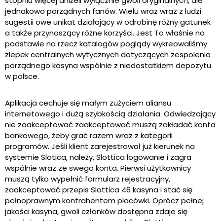
stopniu więcej aniżeli wyłącznie gwoli oryginalnych, ale
jednakowo porządnych fanów. Wielu wraz wraz z ludzi
sugestii owe unikat działający w odrobinę różny gatunek
a także przynoszący różne korzyści. Jest To właśnie na
podstawie na rzecz katalogów poglądy wykreowaliśmy
zlepek centralnych wytycznych dotyczących zespolenia
porządnego kasyna wspólnie z niedostatkiem depozytu
w polsce.
Aplikacja cechuje się małym zużyciem aliansu
internetowego i dużą szybkością działania. Odwiedzający
nie zaakceptować zaakceptować muszą zakładać konta
bankowego, żeby grać razem wraz z kategorii
programów. Jeśli klient zarejestrował już kierunek na
systemie Slotica, należy, Slottica logowanie i zagra
wspólnie wraz ze swego konta. Pierwsi użytkownicy
muszą tylko wypełnić formularz rejestracyjny,
zaakceptować przepis Slottica 46 kasyna i stać się
pełnoprawnym kontrahentem placówki. Oprócz pełnej
jakości kasyna, gwoli członków dostępna zdaje się