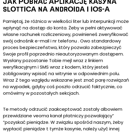
JАK РОBRАĆ АРLІKАСJĘ KАSУNА
SLОTTІСА NА АNDRОІDА І ІОS-А
Pamiętaj, że różnica w wielkości liter lub interpunkcji może
wpłynąć na dostęp do konta. Żeby w pełni aktywować
własne rachunek rozliczeniowy, powinieneś zweryfikować
swój odnośnik e-mail i nr telefonu . Owo standardowy
proces bezpieczeństwa, który pozwala zabezpieczyć
Swoje profil poprzednio nieautoryzowanym dostępem.
Wysłany pozostanie Tobie mejl wraz z linkiem
weryfikacyjnym i SMS wraz z kodem, który jesteś
zobligowany wpisać na witrynie w odpowiednim polu.
Wraz Z tego względu wskazane jest znać parę rozwiązań
na wypadek, gdyby coś poszło odrzucić faktycznie, co
omówimy w pozostałych sekcjach.
Te metody odrzucić zaakceptować zostały albowiem
przewidziane veoma kanał płatniczy pozwalający”
“pozyskać pieniądze. W związku spośród naszym, żeby
wypłacić pieniądze t tymże kasynie, należy użyć innej