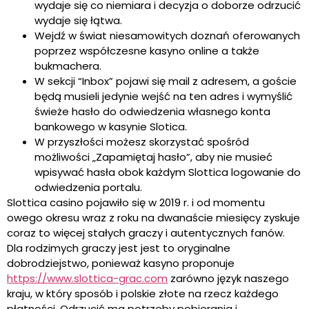
wydaje się co niemiara i decyzja o doborze odrzucić
wydaje się łątwa.
Wejdź w świat niesamowitych doznań oferowanych
poprzez współczesne kasyno online a także
bukmachera.
W sekcji “Inbox” pojawi się mail z adresem, a goście
będą musieli jedynie wejść na ten adres i wymyślić
świeże hasło do odwiedzenia własnego konta
bankowego w kasynie Slotica.
W przyszłości możesz skorzystać spośród
możliwości „Zapamiętaj hasło”, aby nie musieć
wpisywać hasła obok każdym Slottica logowanie do
odwiedzenia portalu.
Slottica casino pojawiło się w 2019 r. i od momentu
owego okresu wraz z roku na dwanaście miesięcy zyskuje
coraz to więcej stałych graczy i autentycznych fanów.
Dla rodzimych graczy jest jest to oryginalne
dobrodziejstwo, ponieważ kasyno proponuje
https://www.slottica-grac.com
zarówno język naszego
kraju, w który sposób i polskie złote na rzecz każdego
płatności. Odrzucić ma potrzeby pobierania i