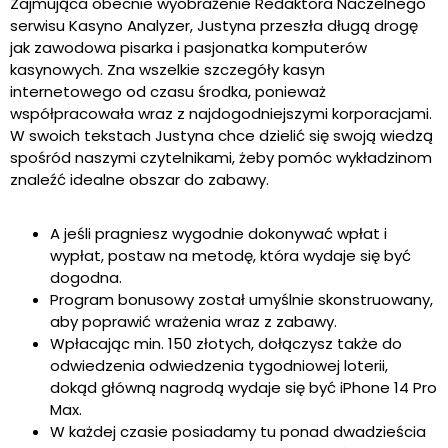
Zajmująca obecnie wyobrażenie Redaktora Naczelnego
serwisu Kasyno Analyzer, Justyna przeszła długą drogę
jak zawodowa pisarka i pasjonatka komputerów
kasynowych. Zna wszelkie szczegóły kasyn
internetowego od czasu środka, ponieważ
współpracowała wraz z najdogodniejszymi korporacjami.
W swoich tekstach Justyna chce dzielić się swoją wiedzą
spośród naszymi czytelnikami, żeby pomóc wykładzinom
znaleźć idealne obszar do zabawy.
A jeśli pragniesz wygodnie dokonywać wpłat i
wypłat, postaw na metodę, która wydaje się być
dogodna.
Program bonusowy został umyślnie skonstruowany,
aby poprawić wrażenia wraz z zabawy.
Wpłacając min. 150 złotych, dołączysz także do
odwiedzenia odwiedzenia tygodniowej loterii,
dokąd główną nagrodą wydaje się być iPhone 14 Pro
Max.
W każdej czasie posiadamy tu ponad dwadzieścia