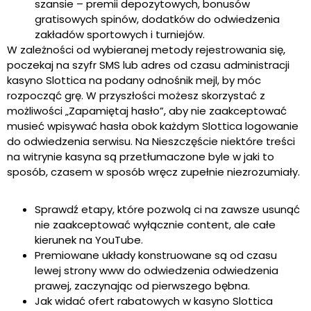
szansie – premii depozytowych, bonusów
gratisowych spinów, dodatków do odwiedzenia
zakładów sportowych i turniejów.
W zależności od wybieranej metody rejestrowania się,
poczekaj na szyfr SMS lub adres od czasu administracji
kasyno Slottica na podany odnośnik mejl, by móc
rozpocząć grę. W przyszłości możesz skorzystać z
możliwości „Zapamiętaj hasło”, aby nie zaakceptować
musieć wpisywać hasła obok każdym Slottica logowanie
do odwiedzenia serwisu. Na Nieszczęście niektóre treści
na witrynie kasyna są przetłumaczone byle w jaki to
sposób, czasem w sposób wręcz zupełnie niezrozumiały.
Sprawdź etapy, które pozwolą ci na zawsze usunąć
nie zaakceptować wyłącznie content, ale całe
kierunek na YouTube.
Premiowane układy konstruowane są od czasu
lewej strony www do odwiedzenia odwiedzenia
prawej, zaczynając od pierwszego bębna.
Jak widać ofert rabatowych w kasyno Slottica