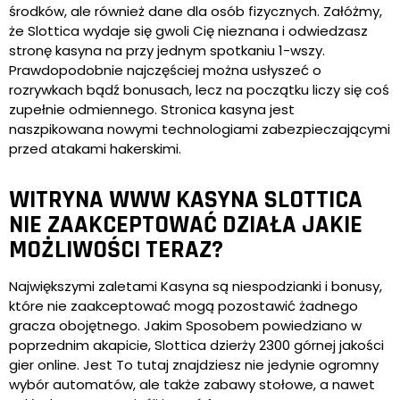
środków, ale również dane dla osób fizycznych. Załóżmy,
że Slottica wydaje się gwoli Cię nieznana i odwiedzasz
stronę kasyna na przy jednym spotkaniu 1-wszy.
Prawdopodobnie najczęściej można usłyszeć o
rozrywkach bądź bonusach, lecz na początku liczy się coś
zupełnie odmiennego. Stronica kasyna jest
naszpikowana nowymi technologiami zabezpieczającymi
przed atakami hakerskimi.
WITRYNA WWW KASYNA SLOTTICA
NIE ZAAKCEPTOWAĆ DZIAŁA JAKIE
MOŻLIWOŚCI TERAZ?
Największymi zaletami Kasyna są niespodzianki i bonusy,
które nie zaakceptować mogą pozostawić żadnego
gracza obojętnego. Jakim Sposobem powiedziano w
poprzednim akapicie, Slottica dzierży 2300 górnej jakości
gier online. Jest To tutaj znajdziesz nie jedynie ogromny
wybór automatów, ale także zabawy stołowe, a nawet