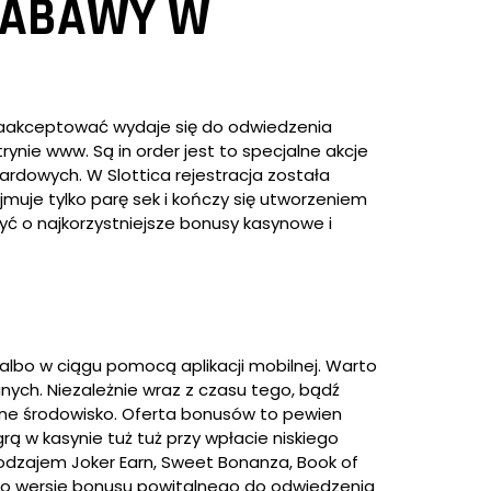
ZABAWY W
 zaakceptować wydaje się do odwiedzenia
nie www. Są in order jest to specjalne akcje
rdowych. W Slottica rejestracja została
muje tylko parę sek i kończy się utworzeniem
zyć o najkorzystniejsze bonusy kasynowe i
lbo w ciągu pomocą aplikacji mobilnej. Warto
nych. Niezależnie wraz z czasu tego, bądź
czne środowisko. Oferta bonusów to pewien
 w kasynie tuż tuż przy wpłacie niskiego
rodzajem Joker Earn, Sweet Bonanza, Book of
two wersje bonusu powitalnego do odwiedzenia