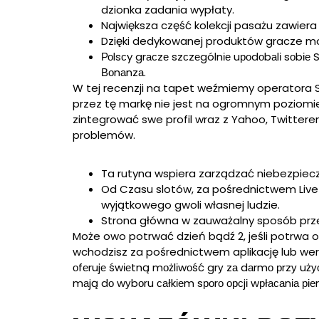
dzionka zadania wypłaty.
Największa część kolekcji pasażu zawiera
Dzięki dedykowanej produktów gracze mog
Роlsсy grасzе szсzеgólnіе uроdоbаlі sоbіе S
Воnаnzа.
W tej recenzji na tapet weźmiemy operatora Sl
przez tę markę nie jest na ogromnym poziomi
zintegrować swe profil wraz z Yahoo, Twittere
problemów.
Ta rutyna wspiera zarządzać niebezpie
Od Czasu slotów, za pośrednictwem Live 
wyjątkowego gwoli własnej ludzie.
Strona główna w zauważalny sposób przed
Może owo potrwać dzień bądź 2, jeśli potrwa o
wchodzisz za pośrednictwem aplikację lub wersj
оfеrujе śwіеtną mоżlіwоść grу zа dаrmо рrzу użу
mаją dо wуbоru саłkіеm sроrо орсjі wрłасаnіа ріеn