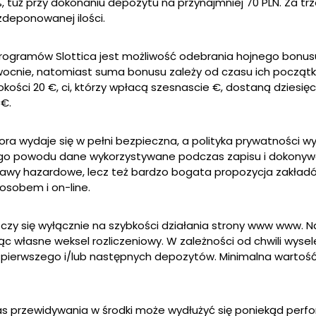
 tuż przy dokonaniu depozytu na przynajmniej 70 PLN. Za trz
deponowanej ilości.
programów Slottica jest możliwość odebrania hojnego bonus
cnie, natomiast suma bonusu zależy od czasu ich początkow
kości 20 €, ci, którzy wpłacą szesnascie €, dostaną dziesięc
€.
a wydaje się w pełni bezpieczna, a polityka prywatności wy
kiego powodu dane wykorzystywane podczas zapisu i dokonyw
bawy hazardowe, lecz też bardzo bogata propozycja zakła
osobem i on-line.
czy się wyłącznie na szybkości działania strony www www. 
 własne weksel rozliczeniowy. W zależności od chwili wys
ierwszego i/lub następnych depozytów. Minimalna wartość w
s przewidywania w środki może wydłużyć się poniekąd perfor