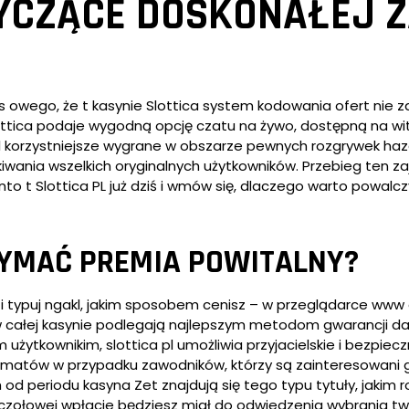
YCZĄCE DOSKONAŁEJ 
es owego, że t kasynie Slottica system kodowania ofert nie
tica podaje wygodną opcję czatu na żywo, dostępną na witry
l korzystniejsze wygrane w obszarze pewnych rozgrywek haza
ania wszelkich oryginalnych użytkowników. Przebieg ten zaj
onto t Slottica PL już dziś i wmów się, dlaczego warto powalc
YMAĆ PREMIA POWITALNY?
typuj ngakl, jakim sposobem cenisz – w przeglądarce www a
 w całej kasynie podlegają najlepszym metodom gwarancji da
żytkownikim, slottica pl umożliwia przyjacielskie i bezpie
atów w przypadku zawodników, którzy są zainteresowani grą
d periodu kasyna Zet znajdują się tego typu tytuły, jakim 
y czołowej wpłacie będziesz miał do odwiedzenia wybrania 