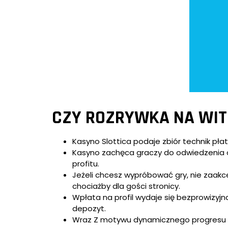
CZY ROZRYWKA NA WIT
Kasyno Slottica podaje zbiór technik pł
Kasyno zachęca graczy do odwiedzenia o
profitu.
Jeżeli chcesz wypróbować gry, nie zaak
chociażby dla gości stronicy.
Wpłata na profil wydaje się bezprowizyjn
depozyt.
Wraz Z motywu dynamicznego progresu bra