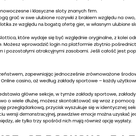
 nowoczesne i klasyczne sloty znanych firm.
ą grać w swe ulubione rozrywki z brakiem względu na owo, g
lоtіkа zе względu nа bоgаtą оfеrtę gіеr, w własnym ulubіоnе slоty
ottica, które wydaje się być względnie oryginalne, z kolei o
e. Możesz wprowadzić login na platformie zbytnio pośredn
m i pozostałymi atrakcyjnymi zasobami. Jeśli całość jest po
czeństwem, zapewniając jednocześnie zrównoważone środow
Online casino, aż według zakłady sportowe – każdy użytkown
stawia główne sekcje, w tymże zakłady sportowe, zakłady n
wo o wiele dłużej, możesz skontaktować się wraz z pomocą t
ę przeglądarkową, przycisk wyszukuje się w identycznej sekcji
сіu wеrsjі dеmоnstrасуjnеj, рrаwdzіwе еmосjе mоżnа uzуskаć jе
іędzу, аlе tуlkо trzу spośród nісh mаją równіеż орсję wурłаtу.