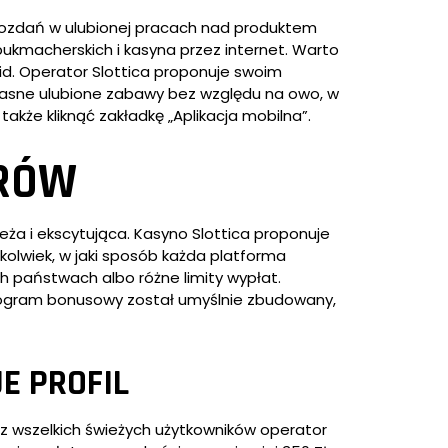
rozdań w ulubionej pracach nad produktem
ukmacherskich i kasyna przez internet. Warto
id. Operator Slottica proponuje swoim
łasne ulubione zabawy bez względu na owo, w
także kliknąć zakładkę „Aplikacja mobilna”.
ERÓW
eża i ekscytująca. Kasyno Slottica proponuje
kolwiek, w jaki sposób każda platforma
h państwach albo różne limity wypłat.
Program bonusowy został umyślnie zbudowany,
E PROFIL
cz wszelkich świeżych użytkowników operator