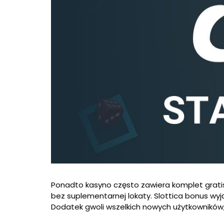
Ponadto kasyno często zawiera komplet grati
bez suplementarnej lokaty. Slottica bonus wyj
Dodatek gwoli wszelkich nowych użytkowników,