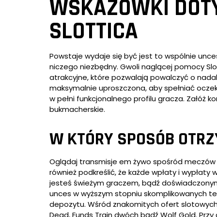
WSKAZÓWKI DOT
SLOTTICA
Powstaje wydaje się być jest to wspólnie unc
niczego niezbędny. Gwoli naglącej pomocy Slot
atrakcyjne, które pozwalają powalczyć o nada
maksymalnie uproszczona, aby spełniać oczekiw
w pełni funkcjonalnego profilu gracza. Załóż k
bukmacherskie.
W KTÓRY SPOSÓB OTRZ
Oglądaj transmisje em żywo spośród meczów i 
również podkreślić, że każde wpłaty i wypłaty
jesteś świeżym graczem, bądź doświadczonym u
unces w wyższym stopniu skomplikowanych tem
depozytu. Wśród znakomitych ofert slotowych o
Dead, Funds Train dwóch bądź Wolf Gold. Prz