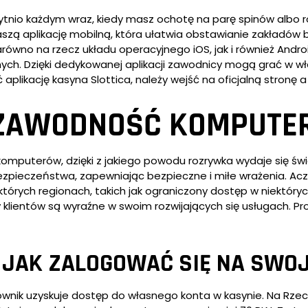
tnio każdym wraz, kiedy masz ochotę na parę spinów albo 
zą aplikację mobilną, która ułatwia obstawianie zakładów b
równo na rzecz układu operacyjnego iOS, jak i również Andro
ch. Dzięki dedykowanej aplikacji zawodnicy mogą grać w w
aplikację kasyna Slottica, należy wejść na oficjalną stronę a 
IEZAWODNOŚĆ KOMPUT
 komputerów, dzięki z jakiego powodu rozrywka wydaje się świ
ezpieczeństwa, zapewniając bezpieczne i miłe wrażenia. Acz
órych regionach, takich jak ograniczony dostęp w niektóryc
 klientów są wyraźne w swoim rozwijających się usługach. 
 JAK ZALOGOWAĆ SIĘ NA SWOJ
ownik uzyskuje dostęp do własnego konta w kasynie. Na Rze