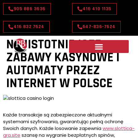
905 886 3636
416 410 1135
416 832 7624
647-836-7624
NAJISTOTNIEJSZE
ZABAWY KASYNOWE I
AUTOMATY PRZEZ
INTERNET W POLSCE
Każde transakcje są zabezpieczone aktualnymi
systemami szyfrowania, gwarantując pełną ochronę
Swoich danych. Każde losowanie zapewnia
www.slottica-
gra.site
szansę na wygranie bezpłatnych spinów,