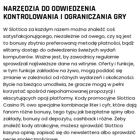
NARZĘDZIA DO ODWIEDZENIA
KONTROLOWANIA I OGRANICZANIA GRY
W Slottica za każdym razem można znaleźć coś
satysfakcjonującego, niezależnie od owego, czy są jest
to bonusy zbytnio preferowaną metodę płatności, bądź
elitarny dostęp do odwiedzenia świeżych wydań
komputerów. Ważne jest, by zawodnicy regularnie
sprawdzali najświeższe dane na witrynie. Oferty i funkcje,
w tym funkcje zakładów na żywo, mogą poddać się
zmianie w zależności od różnych wydarzeń i okoliczności.
Bycie na bieżąco umożliwia, że gracze mogą w pełni
korzystać spośród niepohamowanej propozycji i
ekscytujących opcji platformy. Kody promocyjne Slottica
Casino PL owo specjalne kombinacje liter i cyfr, które dają
fanom różne bonusy, tego typu jak bezpłatne spiny albo
zakłady, bonusy od depozytu, cashback i różne. Żeby
znaleźć kody atrakcyjne, możesz sprawdzić Slottica
kasyna opinię, zapisać się do newslettera albo sprawdzić
necie społecznościowe.