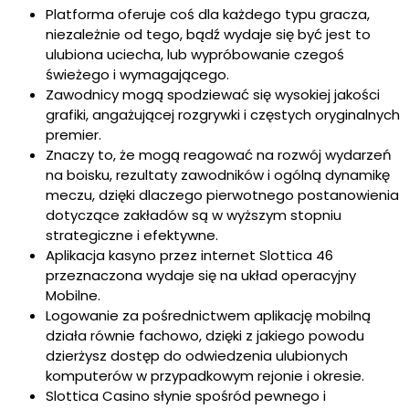
Platforma oferuje coś dla każdego typu gracza,
niezależnie od tego, bądź wydaje się być jest to
ulubiona uciecha, lub wypróbowanie czegoś
świeżego i wymagającego.
Zawodnicy mogą spodziewać się wysokiej jakości
grafiki, angażującej rozgrywki i częstych oryginalnych
premier.
Znaczy to, że mogą reagować na rozwój wydarzeń
na boisku, rezultaty zawodników i ogólną dynamikę
meczu, dzięki dlaczego pierwotnego postanowienia
dotyczące zakładów są w wyższym stopniu
strategiczne i efektywne.
Aplikacja kasyno przez internet Slottica 46
przeznaczona wydaje się na układ operacyjny
Mobilne.
Logowanie za pośrednictwem aplikację mobilną
działa równie fachowo, dzięki z jakiego powodu
dzierżysz dostęp do odwiedzenia ulubionych
komputerów w przypadkowym rejonie i okresie.
Slottica Casino słynie spośród pewnego i