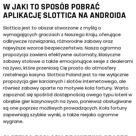
W JAKI TO SPOSÓB POBRAĆ
APLIKACJĘ SLOTTICA NA ANDROIDA
Slottica jest to obszar stworzone z myślą o
wymagających graczach z Naszego Kraju, oferujące
odkrywcze rozwiązania, różnorodne zabawy oraz
najwyższe wzorce bezpieczeństwa. Nasza ogromna
propozycja zawiera efektywne automaty, klasyczne
zabawy stołowe a także emocjonujące sesje z dealerami
na żywo, które przeniosą Cię prosto do atmosfery
rzetelnego kasyna. Slottica Poland jest to nie wyłącznie
propozycja gier karcianych i slotów internetowego, ale
również zabawy oparte na motywie koła fortuny. Warto
zapoznać się spośród dostępnością owego typu loterii w
obrębie gier kasynowych na żywo, ponieważ obsługiwane
są one poprzez możliwych prowadzących. Koła fortuny
zapewniają szybkie wyniki, a także niejako ogromne
wygrane.