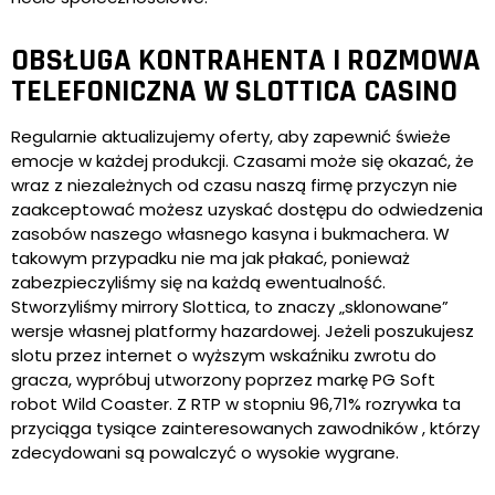
OBSŁUGA KONTRAHENTA I ROZMOWA
TELEFONICZNA W SLOTTICA CASINO
Regularnie aktualizujemy oferty, aby zapewnić świeże
emocje w każdej produkcji. Czasami może się okazać, że
wraz z niezależnych od czasu naszą firmę przyczyn nie
zaakceptować możesz uzyskać dostępu do odwiedzenia
zasobów naszego własnego kasyna i bukmachera. W
takowym przypadku nie ma jak płakać, ponieważ
zabezpieczyliśmy się na każdą ewentualność.
Stworzyliśmy mirrory Slottica, to znaczy „sklonowane”
wersje własnej platformy hazardowej. Jeżeli poszukujesz
slotu przez internet o wyższym wskaźniku zwrotu do
gracza, wypróbuj utworzony poprzez markę PG Soft
robot Wild Coaster. Z RTP w stopniu 96,71% rozrywka ta
przyciąga tysiące zainteresowanych zawodników , którzy
zdecydowani są powalczyć o wysokie wygrane.