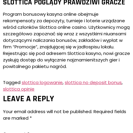
SLOTTICA POGLĄDY PRAWDZIWI GRACZE
Program bonusowy kasyna online obejmuje
rekompensaty za depozyty, turnieje i loterie urządzane
wśród członków Slottica online casino. Użytkownicy mogą
szczegółowo zapoznać się wraz z wszystkimi niuansami
dotyczącymi naliczania bonusów, zakładów i wypłat w
firm “Promocje”, znajdującej się w jadłospisu lokalu.
Rejestrując się pod adresem Slottica kasyno, nowi gracze
zyskują dostęp do wyłącznie najznamienitszych gier i
powitalnego pakietu nagród.
Tagged
slottica logowanie
,
slottica no deposit bonus
,
slottica opinie
LEAVE A REPLY
Your email address will not be published.
Required fields
are marked
*