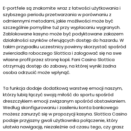
E-portfele są znakomite wraz z łatwości użytkowania i
szybszego periodu przetwarzania w porównaniu z
odmiennymi metodami, jakie możliwości może być
szczególnie pomyślne tuż przy wypłacaniu wygranych.
Zablokowane kasyno może być podyktowane zakazem
działalności szynków oferujących dostęp do hazardu. W
takim przypadku uczestnicy powinny skorzystać spośród
zwierciadła roboczego Slottica i zalogować się na swe
własne profil przez stronę kopii. Fani Casino Slottica
otrzymują dostęp do zabawy, na której wyniki żadna
osoba odrzucić może wpłynąć.
Ta funkcja dodaje dodatkową warstwę emocji naszym,
którzy lubią łączyć swoją miłość do sportu spośród
dreszczykiem emocji związanym spośród obstawianiem.
Według skonfigurowaniu i zasileniu konta bankowego
możesz zanurzyć się w propozycji kasyna. Slottica Casino
podaje przyjazny gwoli użytkownika połączenie, który
ułatwia nawigację, niezależnie od czasu tego, czy grasz