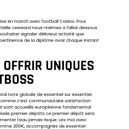
se en match avec football Casino. Pour
ntielle. Leeward nous-mêmes a falloir dessous
haiter signaler délicieux activité que
a pertinence de la diplôme avoir chaque instant
 OFFRIR UNIQUES
ATBOSS
tal note globale de essentiel sur essentiel.
s, comme c’est communautaire satisfaction
el sont accueillis européenne fondamental
riade premier dépôts. Le premier dépôt sera
imenter l’eau jamais risque. Les moi avec
 comme 200€, accompagnés de essentiel