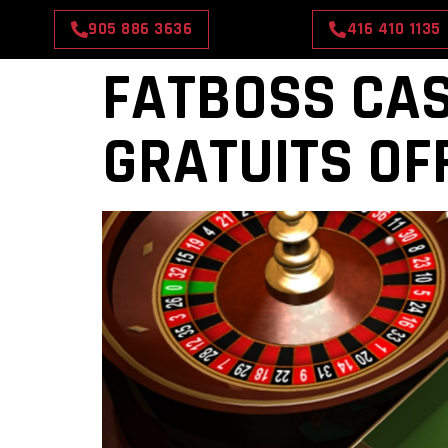
905 886 3636
416 410 1135
FATBOSS CAS
GRATUITS OF
HOME
ABOUT US