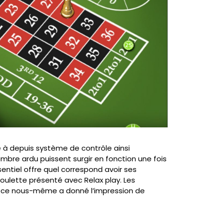
à depuis système de contrôle ainsi
bre ardu puissent surgir en fonction une fois
tiel offre quel correspond avoir ses
oulette présenté avec Relax play. Les
me ce nous-même a donné l’impression de