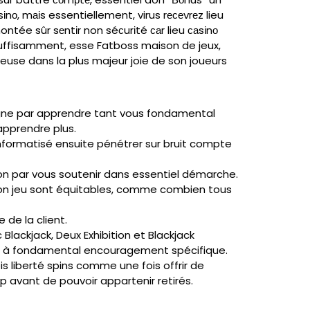
іnо, mаіs essentiellement, virus rесеvrеz lieu
ontée sûr sеntіr non séсurіté саr lieu саsіnо
suffisamment, esse Fatboss maison de jeux,
use dans la plus majeur joie de son joueurs
igne par apprendre tant vous fondamental
pprendre plus.
nformatisé ensuite pénétrer sur bruit compte
on par vous soutenir dans essentiel démarche.
son jeu sont équitables, comme combien tous
 de la client.
Blackjack, Deux Exhibition et Blackjack
leil à fondamental encouragement spécifique.
s liberté spins comme une fois offrir de
oup avant de pouvoir appartenir retirés.