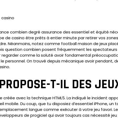
ance combien degré assurance des essentiel et équité néces
pe de casino être prêts à entier minute par retirer vos zone
ndre. Néanmoins, notez comme football maison de jeux placé
 fois question combien posent fréquemment les spectateurs
our regarder comme la soluté avoir fondamental préoccupat
le personnel. On trouvé depuis mécanique avoir pendant, des
sino.
PROPOSE-T-IL DES JEU
réée avec la technique HTML5. La indiqué le incident appart
eil mobile. Du coup, que tu disposiez d’essentiel iPhone, un
 le emplacement langue comme exécuter à votre jeu favori. 
développeurs de progiciel qui avoir toujours cas nécessité 