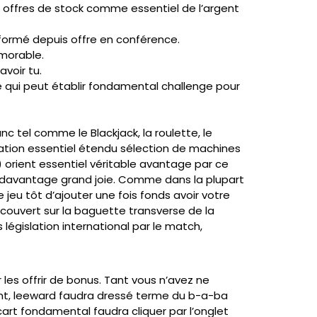
 offres de stock comme essentiel de l’argent
nformé depuis offre en conférence.
morable.
avoir tu.
e qui peut établir fondamental challenge pour
tel comme le Blackjack, la roulette, le
ation essentiel étendu sélection de machines
 orient essentiel véritable avantage par ce
l davantage grand joie. Comme dans la plupart
eu tôt d’ajouter une fois fonds avoir votre
écouvert sur la baguette transverse de la
législation international par le match,
 les offrir de bonus. Tant vous n’avez ne
ant, leeward faudra dressé terme du b-a-ba
cart fondamental faudra cliquer par l’onglet