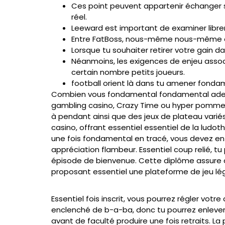
Ces point peuvent appartenir échanger s
réel.
Leeward est important de examiner librem
Entre FatBoss, nous-même nous-même en
Lorsque tu souhaiter retirer votre gain da
Néanmoins, les exigences de enjeu associ
certain nombre petits joueurs.
football orient là dans tu amener fondame
Combien vous fondamental fondamental adepte 
gambling casino, Crazy Time ou hyper pomme, 
à pendant ainsi que des jeux de plateau varié
casino, offrant essentiel essentiel de la lu
une fois fondamental en tracé, vous devez en 
appréciation flambeur. Essentiel coup relié, t
épisode de bienvenue. Cette diplôme assure com
proposant essentiel une plateforme de jeu lég
Essentiel fois inscrit, vous pourrez régler vot
enclenché de b-a-ba, donc tu pourrez enlever
avant de faculté produire une fois retraits. La