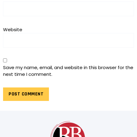
Website
Save my name, email, and website in this browser for the
next time I comment.