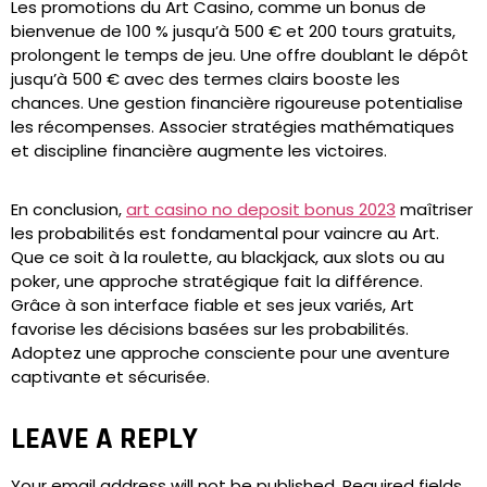
Les promotions du Art Casino, comme un bonus de
bienvenue de 100 % jusqu’à 500 € et 200 tours gratuits,
prolongent le temps de jeu. Une offre doublant le dépôt
jusqu’à 500 € avec des termes clairs booste les
chances. Une gestion financière rigoureuse potentialise
les récompenses. Associer stratégies mathématiques
et discipline financière augmente les victoires.
En conclusion,
art casino no deposit bonus 2023
maîtriser
les probabilités est fondamental pour vaincre au Art.
Que ce soit à la roulette, au blackjack, aux slots ou au
poker, une approche stratégique fait la différence.
Grâce à son interface fiable et ses jeux variés, Art
favorise les décisions basées sur les probabilités.
Adoptez une approche consciente pour une aventure
captivante et sécurisée.
LEAVE A REPLY
Your email address will not be published.
Required fields