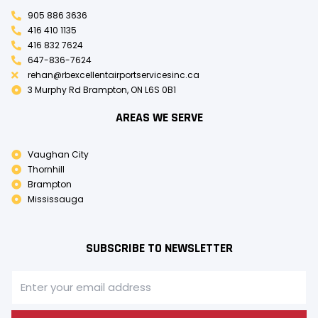
905 886 3636
416 410 1135
416 832 7624
647-836-7624
rehan@rbexcellentairportservicesinc.ca
3 Murphy Rd Brampton, ON L6S 0B1
AREAS WE SERVE
Vaughan City
Thornhill
Brampton
Mississauga
SUBSCRIBE TO NEWSLETTER