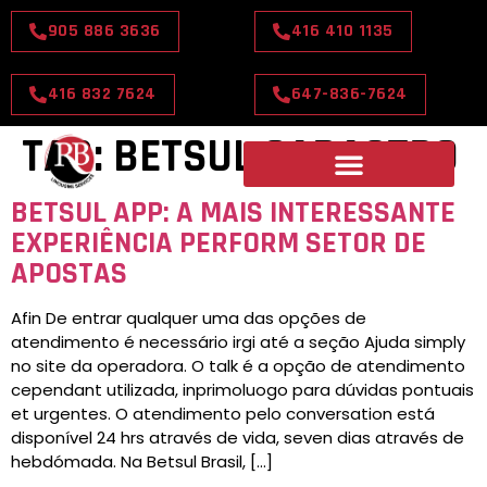
905 886 3636
416 410 1135
416 832 7624
647-836-7624
TAG:
BETSUL CADASTRO
BETSUL APP: A MAIS INTERESSANTE
EXPERIÊNCIA PERFORM SETOR DE
APOSTAS
Afin De entrar qualquer uma das opções de
atendimento é necessário irgi até a seção Ajuda simply
no site da operadora. O talk é a opção de atendimento
cependant utilizada, inprimoluogo para dúvidas pontuais
et urgentes. O atendimento pelo conversation está
disponível 24 hrs através de vida, seven dias através de
hebdómada. Na Betsul Brasil, […]