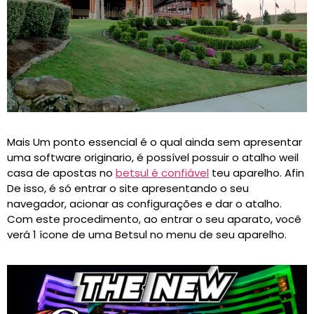
Mais Um ponto essencial é o qual ainda sem apresentar
uma software originario, é possível possuir o atalho weil
casa de apostas no
betsul é confiável
teu aparelho. Afin
De isso, é só entrar o site apresentando o seu
navegador, acionar as configurações e dar o atalho.
Com este procedimento, ao entrar o seu aparato, você
verá 1 ícone de uma Betsul no menu de seu aparelho.