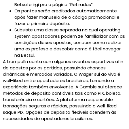
Betsul e irgi pra a página “Retiradas”.
Os pontos serão creditados automaticamente
após fazer manuseio de o código promocional e
fazer o primeiro depósito.
Subsiste uma classe separada na qual operating-
system apostadores podem ze familiarizar com as
condições dieses apostas, conocer como realizar
uma ex profeso e descobrir como é fácil navegar
na Betsul.
A trampolín conta com algunos eventos esportivos afin
de apostas por as partidas, possuindo chances
dinâmicas e mercados variados. O Wager sul ao vivo é
well-liked entre apostadores brasileiros, tornando a
experiência também envolvente. A Gamble sul oferece
métodos de deposito confiáveis tais como PIX, boleto,
transferência e cartões. A plataforma responsable
transações seguras e rápidas, possuindo o well-liked
saque PIX. Opções de depósito flexíveis atendem às
necessidades de apostadores brasileiros.