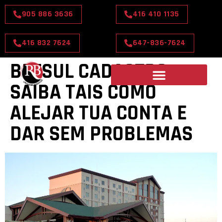
905 886 3636
416 410 1135
416 832 7624
647-836-7624
BETSUL CADASTRO:
SAIBA TAIS COMO
ALEJAR TUA CONTA E
DAR SEM PROBLEMAS