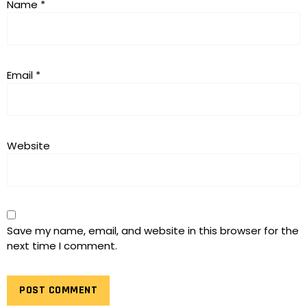
Name
*
Email
*
Website
Save my name, email, and website in this browser for the
next time I comment.