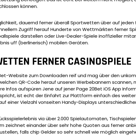
chlossen können.
hkeit, dauernd ferner überall Sportwetten über auf jeden fal
hnellem Zugriff herauf Hunderte von Wettmärkten ferner Spi
ballspiele darstellen oder Live-Dealer-Spiele inoffizieller mi
nis uff (berlinerisch) mobilen Geräten.
WETTEN FERNER CASINOSPIELE
20Bet-Website zum Downloaden reif und mag über den unkompl
aus welchen QR-Code herauf unseren Werbebannern scannen, mi
e Infos aufspüren Jene auf jener Page 20Bet iOS App Inform
pricht, ist echt der Einfahrt zur Plattform einfach des weite
herauf einer Vielzahl vonseiten Handy-Displays unterschiedli
ücksspielerlebnis via über 2.000 Spielautomaten, Tischspiel
rm zeichnet einander über sehr hohe Quoten aus ferner anbi
zustellen, falls chip Gelder so sehr schnell wie möglich eing