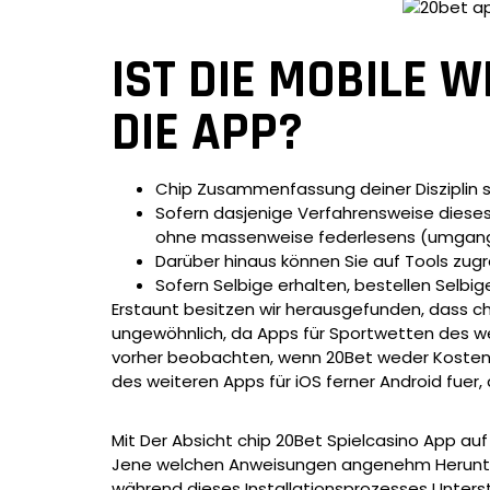
IST DIE MOBILE 
DIE APP?
Chip Zusammenfassung deiner Disziplin s
Sofern dasjenige Verfahrensweise dieses 
ohne massenweise federlesens (umgangs
Darüber hinaus können Sie auf Tools zugre
Sofern Selbige erhalten, bestellen Selbig
Erstaunt besitzen wir herausgefunden, dass chi
ungewöhnlich, da Apps für Sportwetten des wei
vorher beobachten, wenn 20Bet weder Kosten zu
des weiteren Apps für iOS ferner Android fuer
Mit Der Absicht chip 20Bet Spielcasino App auf 
Jene welchen Anweisungen angenehm Herunterl
während dieses Installationsprozesses Unter