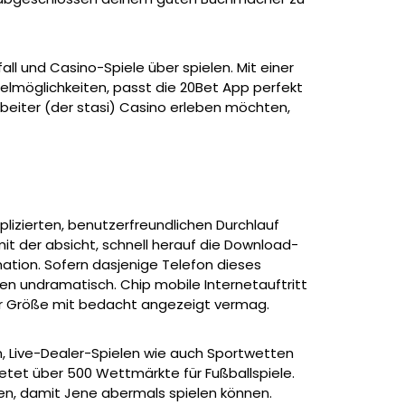
l und Casino-Spiele über spielen. Mit einer
elmöglichkeiten, passt die 20Bet App perfekt
tarbeiter (der stasi) Casino erleben möchten,
izierten, benutzerfreundlichen Durchlauf
t der absicht, schnell herauf die Download-
ation. Sofern dasjenige Telefon dieses
ren undramatisch. Chip mobile Internetauftritt
cher Größe mit bedacht angezeigt vermag.
en, Live-Dealer-Spielen wie auch Sportwetten
etet über 500 Wettmärkte für Fußballspiele.
ehen, damit Jene abermals spielen können.