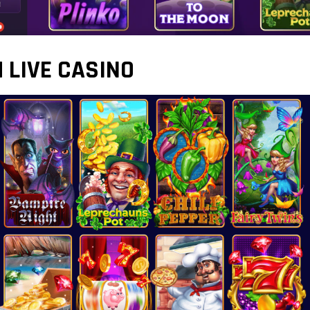
 LIVE CASINO