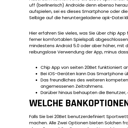
uff (berlinerisch) Androide denn ebenso herau
aufspielen, sei es dieses Smartphone oder die
Selbige auf die heruntergeladene apk-Datei kl
Hier erfahren Sie vieles, was Sie über chip Ap
ferner komfortablen Spielspaß abgeschlossen 
mindestens Android 5.0 oder aber höher, mit de
reibungslose Verwendung der App, minus dass
Chip App von seiten 20Bet funktioniert a
Bei iOS-Geräten kann Das Smartphone übe
Das freundliches des weiteren kompeten
angemessenen Zeitrahmens.
Darüber hinaus behaupten die Benutzer, da
WELCHE BANKOPTIONEN 
Falls Sie bei 20Bet benutzerdefiniert Sportwe
machen. Alle Zwei Optionen bieten Solchen fra