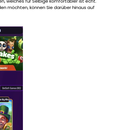
, welches für Selbige komfortabler ist echt.
aden möchten, können Sie darüber hinaus auf