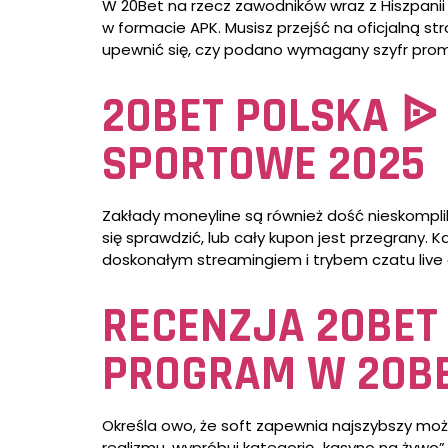
W 20Bet na rzecz zawodników wraz z Hiszpani
w formacie APK. Musisz przejść na oficjalną st
upewnić się, czy podano wymagany szyfr prom
20BET POLSKA ᐉ 
SPORTOWE 2025
Zakłady moneyline są również dość nieskompli
się sprawdzić, lub cały kupon jest przegrany.
doskonałym streamingiem i trybem czatu live 
RECENZJA 20BET 
PROGRAM W 20BE
Określa owo, że soft zapewnia najszybszy mo
realizmu, wypróbuj kategorię „kasyno na żywo