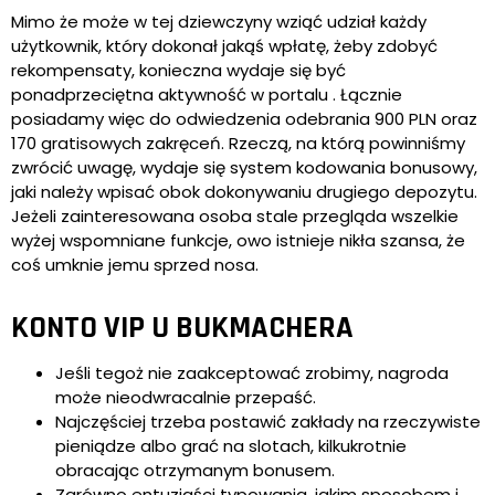
Mimo że może w tej dziewczyny wziąć udział każdy
użytkownik, który dokonał jakąś wpłatę, żeby zdobyć
rekompensaty, konieczna wydaje się być
ponadprzeciętna aktywność w portalu . Łącznie
posiadamy więc do odwiedzenia odebrania 900 PLN oraz
170 gratisowych zakręceń. Rzeczą, na którą powinniśmy
zwrócić uwagę, wydaje się system kodowania bonusowy,
jaki należy wpisać obok dokonywaniu drugiego depozytu.
Jeżeli zainteresowana osoba stale przegląda wszelkie
wyżej wspomniane funkcje, owo istnieje nikła szansa, że
coś umknie jemu sprzed nosa.
KONTO VIP U BUKMACHERA
Jeśli tegoż nie zaakceptować zrobimy, nagroda
może nieodwracalnie przepaść.
Najczęściej trzeba postawić zakłady na rzeczywiste
pieniądze albo grać na slotach, kilkukrotnie
obracając otrzymanym bonusem.
Zarówno entuzjaści typowania, jakim sposobem i