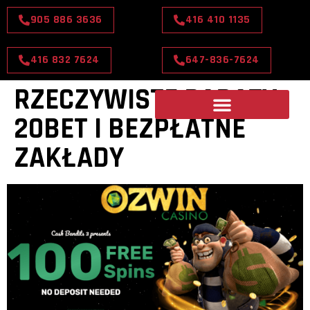
905 886 3636
416 410 1135
416 832 7624
647-836-7624
RZECZYWISTE RABATY
20BET I BEZPŁATNE
ZAKŁADY