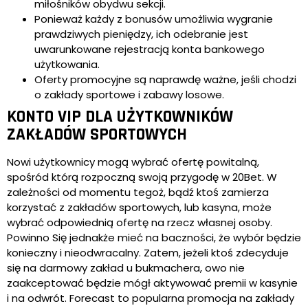
miłośników obydwu sekcji.
Ponieważ każdy z bonusów umożliwia wygranie
prawdziwych pieniędzy, ich odebranie jest
uwarunkowane rejestracją konta bankowego
użytkowania.
Oferty promocyjne są naprawdę ważne, jeśli chodzi
o zakłady sportowe i zabawy losowe.
KONTO VIP DLA UŻYTKOWNIKÓW
ZAKŁADÓW SPORTOWYCH
Nowi użytkownicy mogą wybrać ofertę powitalną,
spośród którą rozpoczną swoją przygodę w 20Bet. W
zależności od momentu tegoż, bądź ktoś zamierza
korzystać z zakładów sportowych, lub kasyna, może
wybrać odpowiednią ofertę na rzecz własnej osoby.
Powinno Się jednakże mieć na baczności, że wybór będzie
konieczny i nieodwracalny. Zatem, jeżeli ktoś zdecyduje
się na darmowy zakład u bukmachera, owo nie
zaakceptować będzie mógł aktywować premii w kasynie
i na odwrót. Forecast to popularna promocja na zakłady